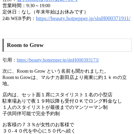
営業時間：9:30～19:00
定休日：なし（年末年始はお休みです）
https://beauty.hotpepper.jp/slnH000371911/
24h WEB予約：
Room to Grow
引用：
https://beauty.hotpepper.jp/slnH000393173/
次に、Room to Grow という名前も聞かれました。
Room to Growは、マルナカ新田店より南東に約１ｋｍの立
地。
店内は、セット面１席にスタイリスト１名の小型店
駐車場ありで夜１９時以降も受付ＯＫでロング料金なし
１人のスタイリストが最後までのマンツーマン制
子供同伴可能で完全予約制
お客様の７３％が女性のお客様で
３０-４０代を中心に５０代へ続く