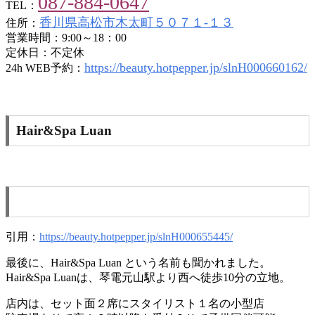
087-884-0647
TEL：
香川県高松市木太町５０７１-１３
住所：
営業時間：9:00～18：00
定休日：不定休
https://beauty.hotpepper.jp/slnH000660162/
24h WEB予約：
Hair&Spa Luan
引用：
https://beauty.hotpepper.jp/slnH000655445/
最後に、Hair&Spa Luan という名前も聞かれました。
Hair&Spa Luanは、琴電元山駅より西へ徒歩10分の立地。
店内は、セット面２席にスタイリスト１名の小型店