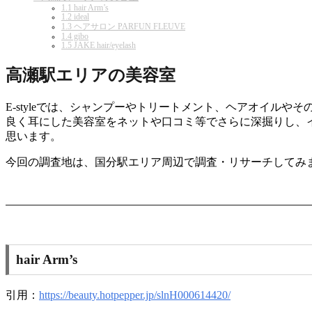
1.1
hair Arm’s
1.2
ideal
1.3
ヘアサロン PARFUN FLEUVE
1.4
gibo
1.5
JAKE hair/eyelash
高瀬駅エリアの美容室
E-styleでは、シャンプーやトリートメント、ヘアオイ
良く耳にした美容室をネットや口コミ等でさらに深掘りし、
思います。
今回の調査地は、国分駅エリア周辺で調査・リサーチしてみ
hair Arm’s
引用：
https://beauty.hotpepper.jp/slnH000614420/