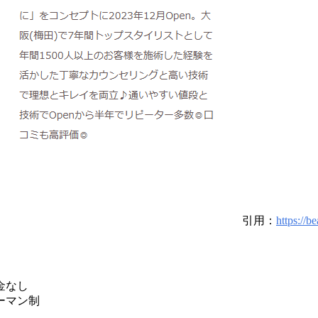
引用：
https://b
金なし
ーマン制