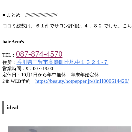
■ まとめ ///////////////////////////
口コミ総数は、６１件でサロン評価は ４．８２ でした。こ
hair Arm’s
087-874-4570
TEL：
香川県三豊市高瀬町比地中１３２１‐７
住所：
営業時間：9：00～19:00
定休日：10月1日から年中無休 年末年始定休
https://beauty.hotpepper.jp/slnH000614420/
24h WEB予約：
ideal