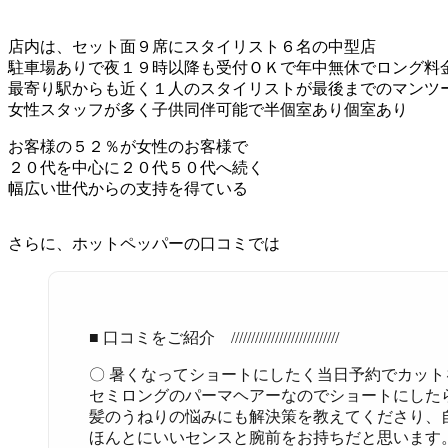
店内は、セット面９席にスタイリスト６名の中型店
駐車場ありで夜１９時以降も受付ＯＫで年中無休でロング料
最寄り駅からも近く１人のスタイリストが最後までのマンツ
女性スタッフが多く子供同伴可能で半個室あり個室あり
お客様の５２％が女性のお客様で
２０代を中心に２０代５０代へ続く
幅広い世代からの支持を得ている
さらに、ホットペッパーの口コミでは
■ 口コミをご紹介 ///////////////////////////
〇 暑くなってショートにしたく当日予約でカッ
セミロングのパーマヘアーなのでショートにした
髪のうねりの悩みにも解決策を教えてくださり、
ほんとにいいセンスと腕前をお持ちだと思います