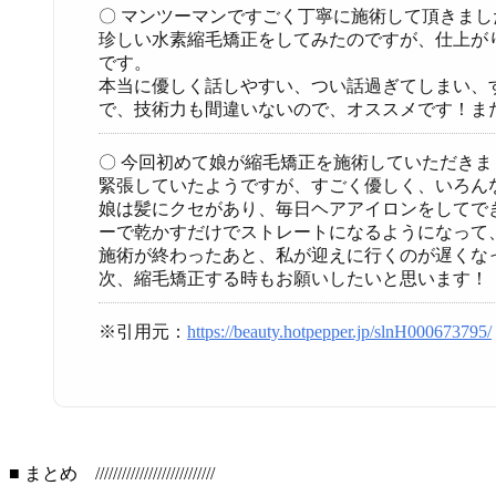
〇 マンツーマンですごく丁寧に施術して頂きまし
珍しい水素縮毛矯正をしてみたのですが、仕上が
です。
本当に優しく話しやすい、つい話過ぎてしまい、
で、技術力も間違いないので、オススメです！ま
〇 今回初めて娘が縮毛矯正を施術していただきま
緊張していたようですが、すごく優しく、いろん
娘は髪にクセがあり、毎日ヘアアイロンをしてで
ーで乾かすだけでストレートになるようになって
施術が終わったあと、私が迎えに行くのが遅くな
次、縮毛矯正する時もお願いしたいと思います！
※引用元：
https://beauty.hotpepper.jp/slnH000673795/
■ まとめ ///////////////////////////