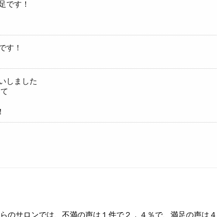
足です！
です！
いしました
って
！
ちらのサロンでは、不満の声は１件で２．４％で、満足の声は