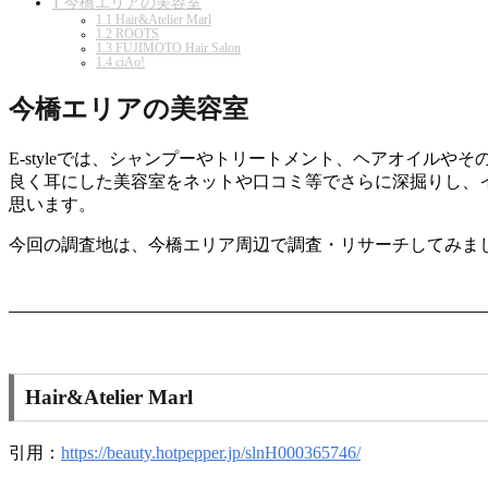
1
今橋エリアの美容室
1.1
Hair&Atelier Marl
1.2
ROOTS
1.3
FUJIMOTO Hair Salon
1.4
ciAo!
今橋エリアの美容室
E-styleでは、シャンプーやトリートメント、ヘアオイ
良く耳にした美容室をネットや口コミ等でさらに深掘りし、
思います。
今回の調査地は、今橋エリア周辺で調査・リサーチしてみま
Hair&Atelier Marl
引用：
https://beauty.hotpepper.jp/slnH000365746/