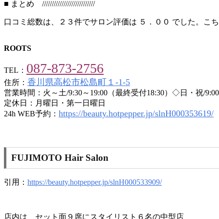
■ まとめ ///////////////////////////
口コミ総数は、２３件でサロン評価は ５．００ でした。こ
ROOTS
087-873-2756
TEL：
香川県高松市松島町１-1-5
住所：
営業時間：火～土/9:30～19:00（最終受付18:30）◇日・祝/9:00
定休日：月曜日・第一日曜日
https://beauty.hotpepper.jp/slnH000353619/
24h WEB予約：
FUJIMOTO Hair Salon
引用：
https://beauty.hotpepper.jp/slnH000533909/
店内は、セット面９席にスタイリスト６名の中型店