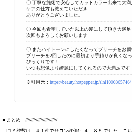
〇 丁寧な施術で安心してカットカラー出来て大満
ケアの仕方も教えていただき
ありがとうございました。
〇 今回も希望していた以上の髪にして頂き大満足
次回もよろしくお願いします
〇 またハイトーンにしたくなってブリーチをお願
ブリーチを2回したのに最初より手触りが良くな
びっくりです！
いつも想像より綺麗にしてくれるので大満足です
※引用元：
https://beauty.hotpepper.jp/slnH000365746/
■ まとめ ///////////////////////////
口コミ総数は、４１件でサロン評価は ４．８５ でした。こ