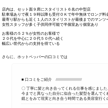
店内は、セット面９席にスタイリスト６名の中型店
駐車場ありで夜１９時以降も受付ＯＫで年中無休でロング料
最寄り駅からも近く１人のスタイリストが最後までのマンツ
女性スタッフが多く子供同伴可能で半個室あり個室あり
お客様の５２％が女性のお客様で
２０代を中心に２０代５０代へ続く
幅広い世代からの支持を得ている
さらに、ホットペッパーの口コミでは
■ 口コミをご紹介 ///////////////////////////
〇 丁寧に髪と向き合ってくれる仕事を感じまし
今までと異なった自分に似合った髪型を選んでく
鏡とをみて現実と向き合う時間である美容室行く