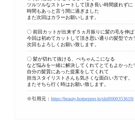
ツルツルなストレートして頂き長い時間疲れずに
時間もあっと言う間に過ぎました
また次回はカラーお願いします。
〇 前回カットが出来ず５ヵ月振りに髪の毛を伸
今回は初めてカットして頂き思い通りの髪型でカ
次回もよろしくお願い致します。
〇 髪が切れて抜ける、ぺちゃんこになる
など悩みを一緒に解決してくれてとてもよかった
自分の髪質にあった提案をしてくれて
担当スタイリストさんも気さくな面白い方です。
またそちら行く時はお願い致します。
※引用元：
https://beauty.hotpepper.jp/slnH000353619/