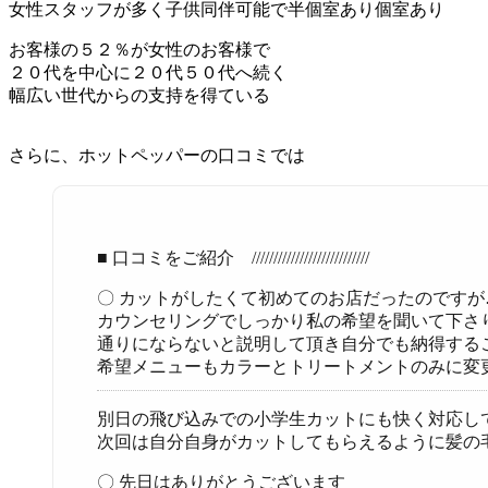
女性スタッフが多く子供同伴可能で半個室あり個室あり
お客様の５２％が女性のお客様で
２０代を中心に２０代５０代へ続く
幅広い世代からの支持を得ている
さらに、ホットペッパーの口コミでは
■ 口コミをご紹介 ///////////////////////////
〇 カットがしたくて初めてのお店だったのですが
カウンセリングでしっかり私の希望を聞いて下さ
通りにならないと説明して頂き自分でも納得する
希望メニューもカラーとトリートメントのみに変
別日の飛び込みでの小学生カットにも快く対応し
次回は自分自身がカットしてもらえるように髪の
〇 先日はありがとうございます