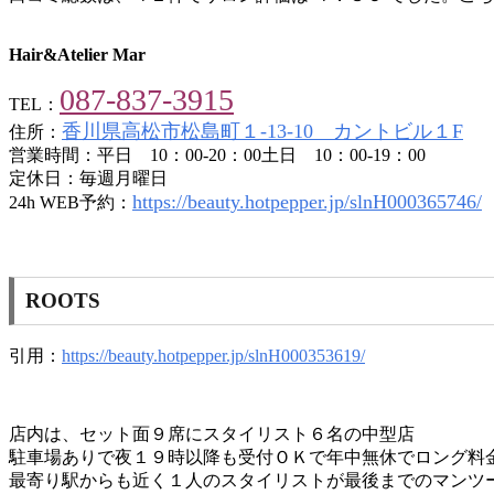
Hair&Atelier Mar
087-837-3915
TEL：
香川県高松市松島町１-13-10 カントビル１F
住所：
営業時間：平日 10：00-20：00土日 10：00-19：00
定休日：毎週月曜日
https://beauty.hotpepper.jp/slnH000365746/
24h WEB予約：
ROOTS
引用：
https://beauty.hotpepper.jp/slnH000353619/
店内は、セット面９席にスタイリスト６名の中型店
駐車場ありで夜１９時以降も受付ＯＫで年中無休でロング料
最寄り駅からも近く１人のスタイリストが最後までのマンツ