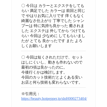
〇 今日は カラーとエクステをしても
らい 満足でした カラーは 前回と同じ
で やはりお気に入りです 痒くもなく
綺麗なさ仕上がり 丁寧でした シャン
プーは 特に気持ち良かった 癒されま
した エクステは 外してから つけても
らい 今回は 少なめに してもらいまし
たが とても 良かったです また よろ
しくお願いします
〇 今回は短くされただけで、セット
はしにくいし、動きも作れないので
最初の頃は良かったのに。
今後行くかは検討します。
今回のカット技術だとよくある安い
お店と何ら技術も変わらないです。
※引用元：
https://beauty.hotpepper.jp/slnH000273404/