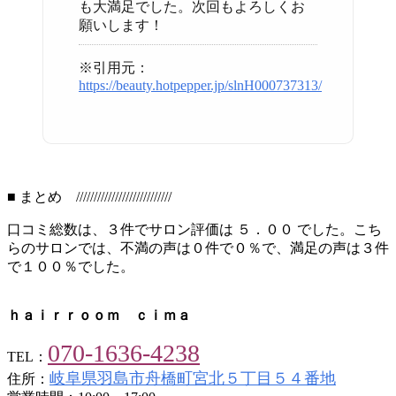
も大満足でした。次回もよろしくお
願いします！
※引用元：
https://beauty.hotpepper.jp/slnH000737313/
■ まとめ ///////////////////////////
口コミ総数は、３件でサロン評価は ５．００ でした。こち
らのサロンでは、不満の声は０件で０％で、満足の声は３件
で１００％でした。
ｈａｉｒｒｏｏｍ ｃｉｍａ
070-1636-4238
TEL：
岐阜県羽島市舟橋町宮北５丁目５４番地
住所：