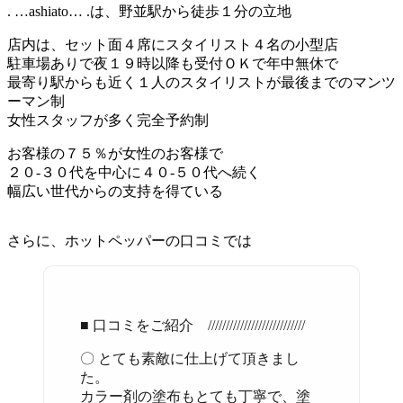
. …ashiato… .は、野並駅から徒歩１分の立地
店内は、セット面４席にスタイリスト４名の小型店
駐車場ありで夜１９時以降も受付ＯＫで年中無休で
最寄り駅からも近く１人のスタイリストが最後までのマンツ
ーマン制
女性スタッフが多く完全予約制
お客様の７５％が女性のお客様で
２０-３０代を中心に４０-５０代へ続く
幅広い世代からの支持を得ている
さらに、ホットペッパーの口コミでは
■ 口コミをご紹介 ///////////////////////////
〇 とても素敵に仕上げて頂きまし
た。
カラー剤の塗布もとても丁寧で、塗