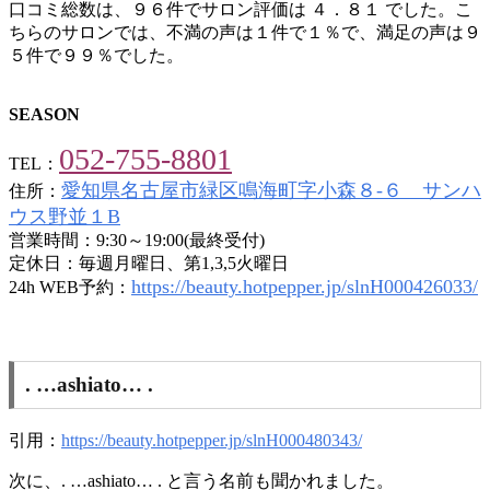
口コミ総数は、９６件でサロン評価は ４．８１ でした。こ
ちらのサロンでは、不満の声は１件で１％で、満足の声は９
５件で９９％でした。
SEASON
052-755-8801
TEL：
愛知県名古屋市緑区鳴海町字小森８‐６ サンハ
住所：
ウス野並１B
営業時間：9:30～19:00(最終受付)
定休日：毎週月曜日、第1,3,5火曜日
https://beauty.hotpepper.jp/slnH000426033/
24h WEB予約：
. …ashiato… .
引用：
https://beauty.hotpepper.jp/slnH000480343/
次に、. …ashiato… . と言う名前も聞かれました。