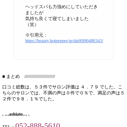
ヘッドスパも力強めにしていただき
ましたが
気持ち良くて寝てしまいました
（笑）
※引用元：
https://beauty.hotpepper.jp/slnH000480343/
■ まとめ ///////////////////////////
口コミ総数は、５３件でサロン評価は ４．７９ でした。こ
ちらのサロンでは、不満の声は０件で０％で、満足の声は５
２件で９８．１％でした。
. …ashiato… .
052-888-5610
TEL：