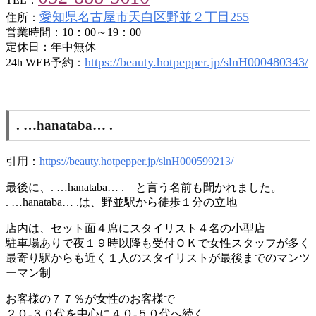
愛知県名古屋市天白区野並２丁目255
住所：
営業時間：10：00～19：00
定休日：年中無休
https://beauty.hotpepper.jp/slnH000480343/
24h WEB予約：
. …hanataba… .
引用：
https://beauty.hotpepper.jp/slnH000599213/
最後に、. …hanataba… . と言う名前も聞かれました。
. …hanataba… .は、野並駅から徒歩１分の立地
店内は、セット面４席にスタイリスト４名の小型店
駐車場ありで夜１９時以降も受付ＯＫで女性スタッフが多く
最寄り駅からも近く１人のスタイリストが最後までのマンツ
ーマン制
お客様の７７％が女性のお客様で
２０-３０代を中心に４０-５０代へ続く