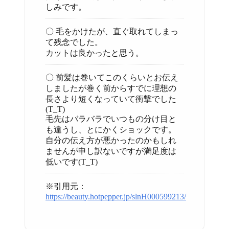
しみです。
〇 毛をかけたが、直ぐ取れてしまっ
て残念でした。
カットは良かったと思う。
〇 前髪は巻いてこのくらいとお伝え
しましたが巻く前からすでに理想の
長さより短くなっていて衝撃でした
(T_T)
毛先はバラバラでいつもの分け目と
も違うし、とにかくショックです。
自分の伝え方が悪かったのかもしれ
ませんが申し訳ないですが満足度は
低いです(T_T)
※引用元：
https://beauty.hotpepper.jp/slnH000599213/