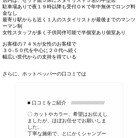
店内は、セット面５席にスタイリスト５名の中型店
駐車場ありで夜１９時以降も受付ＯＫで年中無休でロング料
金なし
最寄り駅からも近く１人のスタイリストが最後までのマンツ
ーマン制
女性スタッフが多く子供同伴可能で半個室あり個室あり
お客様の７４％が女性のお客様で
３０-５０代を中心に２０代へ続く
幅広い世代からの支持を得ている
さらに、ホットペッパーの口コミでは
■ 口コミをご紹介 ///////////////////////////
〇 カットやカラー、希望はお伝えし
ましたが、ほぼお任せでお願いしま
した。
丁寧な施術で、とにかくシャンプー