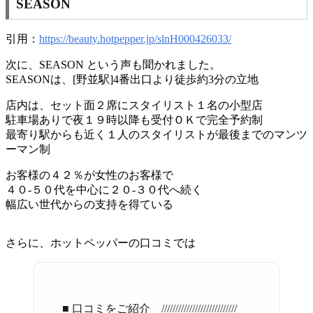
SEASON
引用：
https://beauty.hotpepper.jp/slnH000426033/
次に、SEASON という声も聞かれました。
SEASONは、[野並駅]4番出口より徒歩約3分の立地
店内は、セット面２席にスタイリスト１名の小型店
駐車場ありで夜１９時以降も受付ＯＫで完全予約制
最寄り駅からも近く１人のスタイリストが最後までのマンツ
ーマン制
お客様の４２％が女性のお客様で
４０-５０代を中心に２０-３０代へ続く
幅広い世代からの支持を得ている
さらに、ホットペッパーの口コミでは
■ 口コミをご紹介 ///////////////////////////