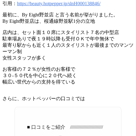
引用：
https://beauty.hotpepper.jp/slnH000138846/
最初に、By Eight野並店 と言う名前が挙がりました。
By Eight野並店は、桜通線野並駅1分の立地
店内は、セット面１０席にスタイリスト７名の中型店
駐車場ありで夜１９時以降も受付ＯＫで年中無休で
最寄り駅からも近く１人のスタイリストが最後までのマンツ
ーマン制
女性スタッフが多く
お客様の７２％が女性のお客様で
３０-５０代を中心に２０代へ続く
幅広い世代からの支持を得ている
さらに、ホットペッパーの口コミでは
■ 口コミをご紹介 ///////////////////////////