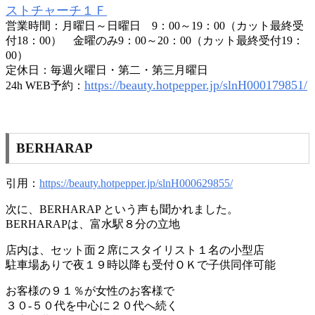
ストチャーチ１Ｆ
営業時間：月曜日～日曜日 9：00～19：00（カット最終受
付18：00） 金曜のみ9：00～20：00（カット最終受付19：
00）
定休日：毎週火曜日・第二・第三月曜日
https://beauty.hotpepper.jp/slnH000179851/
24h WEB予約：
BERHARAP
引用：
https://beauty.hotpepper.jp/slnH000629855/
次に、BERHARAP という声も聞かれました。
BERHARAPは、富水駅８分の立地
店内は、セット面２席にスタイリスト１名の小型店
駐車場ありで夜１９時以降も受付ＯＫで子供同伴可能
お客様の９１％が女性のお客様で
３０-５０代を中心に２０代へ続く