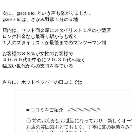
次に、grace a toi という声も挙がりました。
grace a toiは、さがみ野駅１分の立地
店内は、セット面２席にスタイリスト１名の小型店
ロング料金なし最寄り駅からも近く
１人のスタイリストが最後までのマンツーマン制
お客様の８８％が女性のお客様で
４０-５０代を中心に２０-３０代へ続く
幅広い世代からの支持を得ている
さらに、ホットペッパーの口コミでは
■ 口コミをご紹介 ///////////////////////////
〇 前のお店かはお世話になっており、新しくオ
お店の雰囲気もとてもよく、丁寧に髪の状態をみ