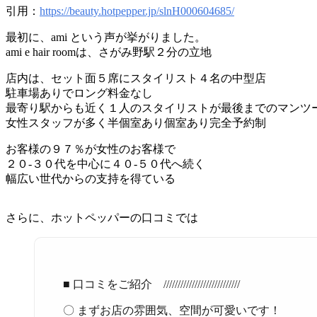
引用：
https://beauty.hotpepper.jp/slnH000604685/
最初に、ami という声が挙がりました。
ami e hair roomは、さがみ野駅２分の立地
店内は、セット面５席にスタイリスト４名の中型店
駐車場ありでロング料金なし
最寄り駅からも近く１人のスタイリストが最後までのマンツ
女性スタッフが多く半個室あり個室あり完全予約制
お客様の９７％が女性のお客様で
２０-３０代を中心に４０-５０代へ続く
幅広い世代からの支持を得ている
さらに、ホットペッパーの口コミでは
■ 口コミをご紹介 ///////////////////////////
〇 まずお店の雰囲気、空間が可愛いです！