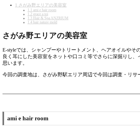
1
さがみ野エリアの美容室
1.1
ami e hair room
1.2
grace a toi
1.3
Hair & Spa ANZRIUM
1.4
hair nature mold
さがみ野エリアの美容室
E-styleでは、シャンプーやトリートメント、ヘアオイ
良く耳にした美容室をネットや口コミ等でさらに深掘りし、
思います。
今回の調査地は、さがみ野駅エリア周辺で今回は調査・リサ
ami e hair room