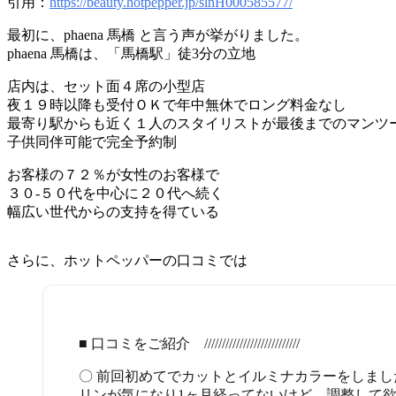
引用：
https://beauty.hotpepper.jp/slnH000585577/
最初に、phaena 馬橋 と言う声が挙がりました。
phaena 馬橋は、「馬橋駅」徒3分の立地
店内は、セット面４席の小型店
夜１９時以降も受付ＯＫで年中無休でロング料金なし
最寄り駅からも近く１人のスタイリストが最後までのマンツ
子供同伴可能で完全予約制
お客様の７２％が女性のお客様で
３０-５０代を中心に２０代へ続く
幅広い世代からの支持を得ている
さらに、ホットペッパーの口コミでは
■ 口コミをご紹介 ///////////////////////////
〇 前回初めてでカットとイルミナカラーをしま
リンが気になり1ヶ月経ってないけど、調整して