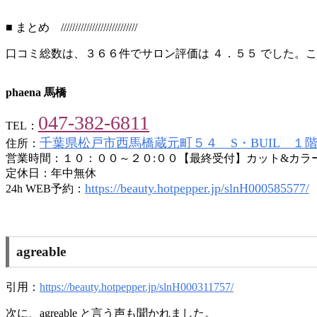
■ まとめ ///////////////////////////
口コミ総数は、３６６件でサロン評価は ４．５５ でした。
phaena 馬橋
047-382-6811
TEL：
千葉県松戸市西馬橋蔵元町５４ S・BUIL １
住所：
営業時間：１０：００～２０:００【最終受付】カット&カラー17
定休日：年中無休
https://beauty.hotpepper.jp/slnH000585577/
24h WEB予約：
agreable
引用：
https://beauty.hotpepper.jp/slnH000311757/
次に、agreable と言う声も聞かれました。