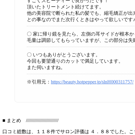
すごくスピーディーで良かったです！
頂いたトリートメント続けてます。
他の美容院で断られた私の髪でも、縮毛矯正が出
との事なのでまた次行くときはやって欲しいです
〇 家に帰り鏡を見たら、左側の耳サイドが根本
毛量は調節してもらっていますが、この部分は失
〇 いつもありがとうございます。
今回も要望通りのカットで満足しています。
また伺いますね。
※引用元：
https://beauty.hotpepper.jp/slnH000311757/
■ まとめ ///////////////////////////
口コミ総数は、１１８件でサロン評価は ４．８８でした。