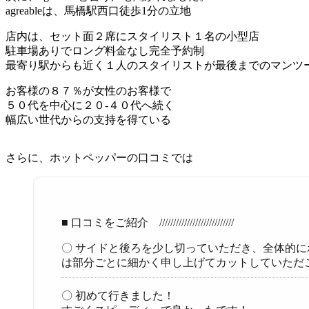
agreableは、馬橋駅西口徒歩1分の立地
店内は、セット面２席にスタイリスト１名の小型店
駐車場ありでロング料金なし完全予約制
最寄り駅からも近く１人のスタイリストが最後までのマンツ
お客様の８７％が女性のお客様で
５０代を中心に２０-４０代へ続く
幅広い世代からの支持を得ている
さらに、ホットペッパーの口コミでは
■ 口コミをご紹介 ///////////////////////////
〇 サイドと後ろを少し切っていただき、全体的
は部分ごとに細かく申し上げてカットしていただ
〇 初めて行きました！