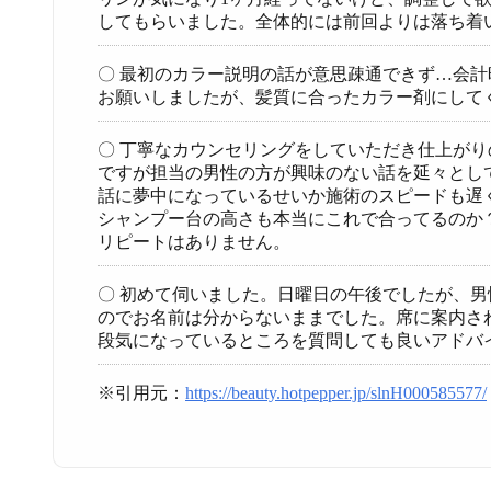
してもらいました。全体的には前回よりは落ち着
〇 最初のカラー説明の話が意思疎通できず…会
お願いしましたが、髪質に合ったカラー剤にして
〇 丁寧なカウンセリングをしていただき仕上が
ですが担当の男性の方が興味のない話を延々とし
話に夢中になっているせいか施術のスピードも遅
シャンプー台の高さも本当にこれで合ってるのか
リピートはありません。
〇 初めて伺いました。日曜日の午後でしたが、
のでお名前は分からないままでした。席に案内さ
段気になっているところを質問しても良いアドバ
※引用元：
https://beauty.hotpepper.jp/slnH000585577/