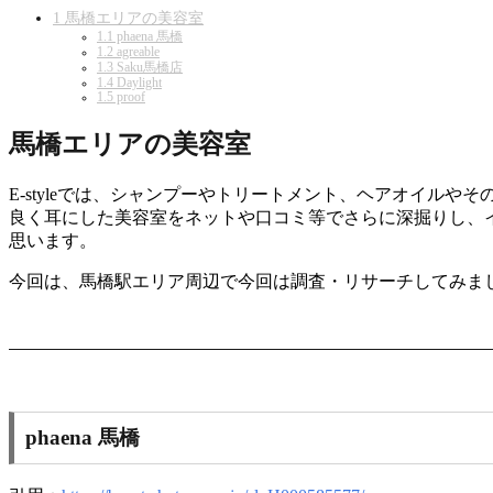
1
馬橋エリアの美容室
1.1
phaena 馬橋
1.2
agreable
1.3
Saku馬橋店
1.4
Daylight
1.5
proof
馬橋エリアの美容室
E-styleでは、シャンプーやトリートメント、ヘアオイ
良く耳にした美容室をネットや口コミ等でさらに深掘りし、
思います。
今回は、馬橋駅エリア周辺で今回は調査・リサーチしてみま
phaena 馬橋