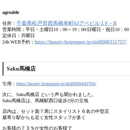
agreable
千葉県松戸市西馬橋幸町63アベビル１F－B
住所：
営業時間：平日・土曜日10：00～19：00/日曜日・祝日10：00～
定休日：月曜日
https://beauty.hotpepper.jp/slnH000311757/
24h WEB予約：
Saku馬橋店
引用：
https://beauty.hotpepper.jp/slnH000440769/
次に、Saku馬橋店 という声も聞かれました。
Saku馬橋店は、馬橋駅西口徒歩2分の立地
店内は、セット面７席にスタイリスト６名の中型店
最寄り駅からも近く女性スタッフが多く
お客様の７３％が女性のお客様で