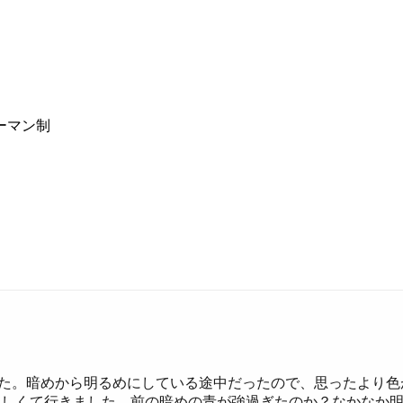
ーマン制
した。暗めから明るめにしている途中だったので、思ったより
欲しくて行きました。前の暗めの青が強過ぎたのか？なかなか