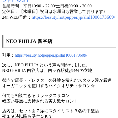
ンドビル３Ｆ
営業時間：平日10:00～22:00/土日祝09:00～20:00
定休日：【水曜日】祝日は水曜日も営業しております♪
https://beauty.hotpepper.jp/slnH000173609/
24h WEB予約：
NEO PHILIA 四谷店
引用：
https://beauty.hotpepper.jp/slnH000173609/
次に、NEO PHILIA という声も聞かれました。
NEO PHILIA 四谷店は、四ッ谷駅徒歩4分の立地
都内で店長・デレクターの経験を積んだスタッフ達が厳選
オーガニックを使用するハイクオリティサロン☆
何でも相談できるリラックスサロン
幅広い客層に支持される実力派サロン！
店内は、セット面７席にスタイリスト３名の中型店
夜１９時以降も受付ＯＫで