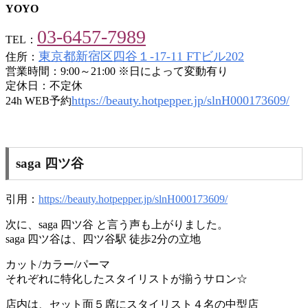
YOYO
03-6457-7989
TEL：
東京都新宿区四谷１-17-11 FTビル202
住所：
営業時間：9:00～21:00 ※日によって変動有り
定休日：不定休
https://beauty.hotpepper.jp/slnH000173609/
24h WEB予約
saga 四ツ谷
引用：
https://beauty.hotpepper.jp/slnH000173609/
次に、saga 四ツ谷 と言う声も上がりました。
saga 四ツ谷は、四ツ谷駅 徒歩2分の立地
カット/カラー/パーマ
それぞれに特化したスタイリストが揃うサロン☆
店内は、セット面５席にスタイリスト４名の中型店