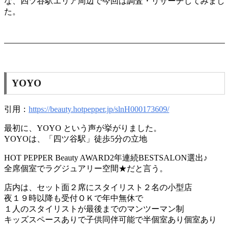
な、四ツ谷駅エリア周辺で今回は調査・リサーチしてみまし
た。
YOYO
引用：
https://beauty.hotpepper.jp/slnH000173609/
最初に、YOYO という声が挙がりました。
YOYOは、「四ツ谷駅」徒歩5分の立地
HOT PEPPER Beauty AWARD2年連続BESTSALON選出♪
全席個室でラグジュアリー空間★だと言う。
店内は、セット面２席にスタイリスト２名の小型店
夜１９時以降も受付ＯＫで年中無休で
１人のスタイリストが最後までのマンツーマン制
キッズスペースありで子供同伴可能で半個室あり個室あり