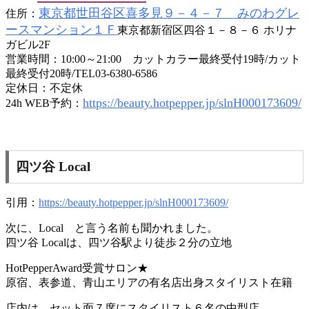
東京都世田谷区喜多見９－４－７ みのわグレ
住所：
ースマンション１Ｆ
東京都新宿区四谷１－８－６ ホリナ
ガビル2F
営業時間：10:00～21:00 カットカラー最終受付19時/カット
最終受付20時/TEL03-6380-6586
定休日：不定休
https://beauty.hotpepper.jp/slnH000173609/
24h WEB予約：
四ツ谷 Local
引用：
https://beauty.hotpepper.jp/slnH000173609/
次に、Local と言う名前も聞かれました。
四ツ谷 Localは、四ツ谷駅より徒歩２分の立地
HotPepperAward受賞サロン★
原宿、表参道、青山エリアの有名店出身スタイリスト在籍
店内は、セット面７席にスタイリスト６名の中型店