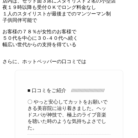
店内は、セット面３席にスタイリスト２名の小型店
夜１９時以降も受付ＯＫでロング料金なし
１人のスタイリストが最後までのマンツーマン制
子供同伴可能で
お客様の７８％が女性のお客様で
５０代を中心に３０-４０代へ続く
幅広い世代からの支持を得ている
さらに、ホットペッパーの口コミでは
■ 口コミをご紹介 ///////////////////////////
〇 やっと安心してカットをお願いで
きる美容院に辿り着きました。ヘッ
ドスパが神技で、極上のライブ音楽
を聴いた時のような気持ちよさでし
た。