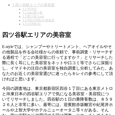
1
四ツ谷駅エリアの美容室
1.1
YOYO
1.2
saga 四ツ谷
1.3
四ツ谷 Local
1.4
NEO PHILIA 四谷店
1.5
LANIKAI.
四ツ谷駅エリアの美容室
E-styleでは、シャンプーやトリートメント、ヘアオイルやそ
の他製品を作る会社様からの依頼で、事前調査・リサーチす
る過程で「どこの美容室に行ってますか？」とリサーチした
際に良く耳にした美容室をネットや口コミ等でさらに深掘り
し、イマドキの注目の美容室を独自調査し分析してみた。あ
なたのお近くの美容室選びに迷ったらキレイの参考にして頂
ければと思います。
今回の調査地は、東京都新宿区四谷１丁目にある東京メトロ
とJR東日本の四谷駅エリアで気になる美容室・美容院につ
いてリサーチしました。四谷駅の１日の乗降客数は、８５９
２６人と非常に多い。最寄には、迎賓館赤坂離宮や紀尾井ホ
ールや上智大学やホテルニューオータニ等々がある。そん