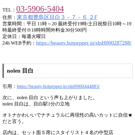
03-5906-5404
TEL：
東京都豊島区目白３－７－６ ２F
住所：
営業時間：平日 11時～20 最終受付19時/土日祝祭日10時～19
時最終受付※18時時間外料金30分500円
定休日：毎週火曜日
https://beauty.hotpepper.jp/slnH000287288/
24h WEB予約：
nolen 目白
引用：
https://beauty.hotpepper.jp/slnH000444883/
次に、nolen 目白 という声も上がりました。
nolen 目白は、目白駅1分の立地
オトナかわいいでナチュラルに再現性の高いカットに自信★
だと言う。
店内は、セット面５席にスタイリスト４名の中型店