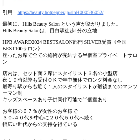
引用：
https://beauty.hotpepper.jp/slnH000536052/
最初に、Hills Beauty Salon という声が挙がりました。
Hills Beauty Salonは、目白駅徒歩1分の立地
HPB AWARD2024 BESTSALON部門 SILVER受賞《全国
BEST100サロン》
座ったお席で全ての施術が完結する半個室プライベートサロ
ン
店内は、セット面２席にスタイリスト３名の小型店
夜１９時以降も受付ＯＫで年中無休でロング料金なし
最寄り駅からも近く１人のスタイリストが最後までのマンツ
ーマン制
キッズスペースあり子供同伴可能で半個室あり
お客様の６７％が女性のお客様で
３０-４０代を中心に２０代５０代へ続く
幅広い世代からの支持を得ている