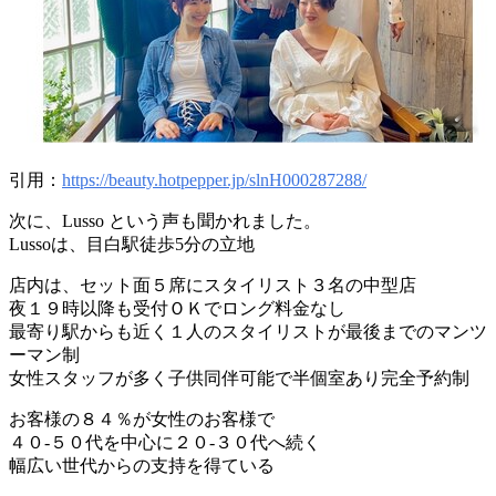
引用：
https://beauty.hotpepper.jp/slnH000287288/
次に、Lusso という声も聞かれました。
Lussoは、目白駅徒歩5分の立地
店内は、セット面５席にスタイリスト３名の中型店
夜１９時以降も受付ＯＫでロング料金なし
最寄り駅からも近く１人のスタイリストが最後までのマンツ
ーマン制
女性スタッフが多く子供同伴可能で半個室あり完全予約制
お客様の８４％が女性のお客様で
４０-５０代を中心に２０-３０代へ続く
幅広い世代からの支持を得ている