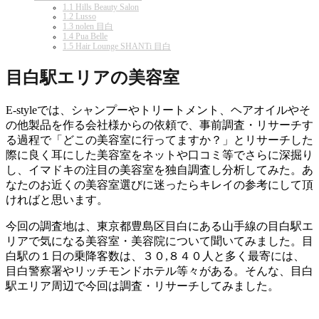
1.1
Hills Beauty Salon
1.2
Lusso
1.3
nolen 目白
1.4
Pua Belle
1.5
Hair Lounge SHANTi 目白
目白駅エリアの美容室
E-styleでは、シャンプーやトリートメント、ヘアオイルやそ
の他製品を作る会社様からの依頼で、事前調査・リサーチす
る過程で「どこの美容室に行ってますか？」とリサーチした
際に良く耳にした美容室をネットや口コミ等でさらに深掘り
し、イマドキの注目の美容室を独自調査し分析してみた。あ
なたのお近くの美容室選びに迷ったらキレイの参考にして頂
ければと思います。
今回の調査地は、東京都豊島区目白にある山手線の目白駅エ
リアで気になる美容室・美容院について聞いてみました。目
白駅の１日の乗降客数は、３０,８４０人と多く最寄には、
目白警察署やリッチモンドホテル等々がある。そんな、目白
駅エリア周辺で今回は調査・リサーチしてみました。