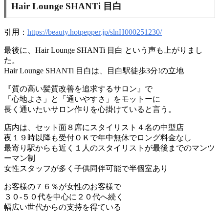
Hair Lounge SHANTi 目白
引用：
https://beauty.hotpepper.jp/slnH000251230/
最後に、Hair Lounge SHANTi 目白 という声も上がりまし
た。
Hair Lounge SHANTi 目白は、目白駅徒歩3分!の立地
『質の高い髪質改善を追求するサロン』で
「心地よさ」と「通いやすさ」をモットーに
長く通いたいサロン作りを心掛けていると言う。
店内は、セット面８席にスタイリスト４名の中型店
夜１９時以降も受付ＯＫで年中無休でロング料金なし
最寄り駅からも近く１人のスタイリストが最後までのマンツ
ーマン制
女性スタッフが多く子供同伴可能で半個室あり
お客様の７６％が女性のお客様で
３０-５０代を中心に２０代へ続く
幅広い世代からの支持を得ている