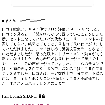
■ まとめ ///////////////////////////
口コミ総数は、６９４件でサロン評価は ４．７８ でした。
口コミを見ると、「髪がひろがって困っていることを伝えた
所、セットになっていたスパの代わりにトリートメントを提
案してもらい、結果とてもまとまりも出て良い仕上がりにし
ていただけました。」や「はじめて髪質改善カラーをさせて
いただきましたが、思った以上にトリートメント効果が高く
艶々になりました！色も希望どおりに仕上がって満足です」
や「」や「」等の声が上がっていました。こちらのサロンで
は、不満の声は２件で０．３％で、満足の声は６７９件で９
７．８％でした。口コミは、一定数以上で十分です。不満の
声は、０．３％と低くサロン評価は４．７８と高評価でし
た。オススメ出来るサロンと言えます。
Hair Lounge SHANTi 目白