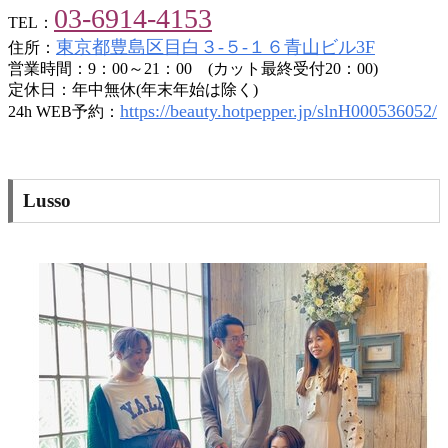
03-6914-4153
TEL：
東京都豊島区目白３-５-１６青山ビル3F
住所：
営業時間：9：00～21：00 (カット最終受付20：00)
定休日：年中無休(年末年始は除く)
https://beauty.hotpepper.jp/slnH000536052/
24h WEB予約：
Lusso