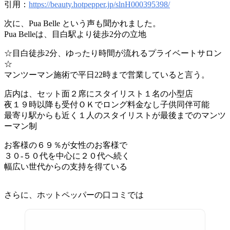
引用：
https://beauty.hotpepper.jp/slnH000395398/
次に、Pua Belle という声も聞かれました。
Pua Belleは、目白駅より徒歩2分の立地
☆目白徒歩2分、ゆったり時間が流れるプライベートサロン
☆
マンツーマン施術で平日22時まで営業していると言う。
店内は、セット面２席にスタイリスト１名の小型店
夜１９時以降も受付ＯＫでロング料金なし子供同伴可能
最寄り駅からも近く１人のスタイリストが最後までのマンツ
ーマン制
お客様の６９％が女性のお客様で
３０-５０代を中心に２０代へ続く
幅広い世代からの支持を得ている
さらに、ホットペッパーの口コミでは