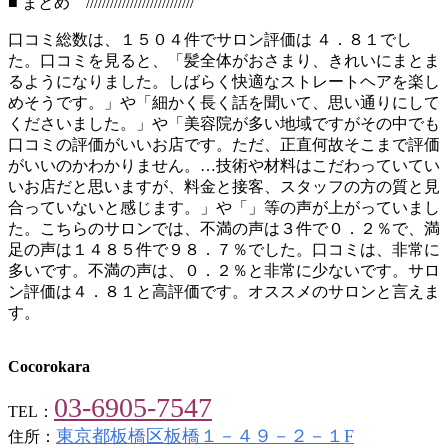
■ まとめ ///////////////////////////
口コミ総数は、１５０４件でサロン評価は ４．８１でし
た。口コミを見ると、「髪全体がおさまり、きれいにまとま
るようになりました。しばらく快適なストレートヘアを楽し
めそうです。」や「細かく長く話を聞いて、思い通りにして
くださいました。」や「美容院が多い地域ですがその中でも
口コミの評価がいいお店です。ただ、正直何故そこまで評価
がいいのかわかりません。…技術や材料はこだわっていてい
いお店だと思いますが、料金と接客、スタッフの方の質と見
合っていないと感じます。」や「」等の声が上がっていまし
た。こちらのサロンでは、不満の声は３件で０．２％で、満
足の声は１４８５件で９８．７％でした。口コミは、非常に
多いです。不満の声は、０．２％と非常に少ないです。サロ
ン評価は４．８１と高評価です。オススメのサロンと言えま
す。
Cocorokara
03-6905-7547
TEL：
東京都板橋区板橋１－４９－２－１F
住所：