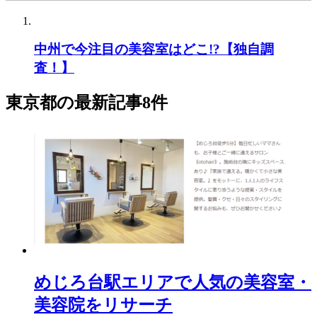
中州で今注目の美容室はどこ!?【独自調
査！】
東京都
の最新記事8件
めじろ台駅エリアで人気の美容室・
美容院をリサーチ