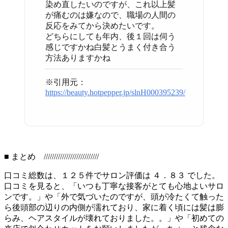
染め直したいのですが、これ以上髪
が痛むのは嫌なので、職場の人間の
反応をみてから決めたいです。
どちらにしても年内、後１回は伺う
感じですかね白髪とうまく付き合う
方法ありますかね
※引用元：
https://beauty.hotpepper.jp/slnH000395239/
■ まとめ ///////////////////////////
口コミ総数は、１２５件でサロン評価は ４．８３ でした。
口コミを見ると、「いつも丁寧な接客がとても心地よいサロ
ンです。」や「外で気づいたのですが、頭が冷たくて触った
ら後頭部の辺りの内側が濡れており、家に着く頃には髪は膨
らみ、ヘアスタイルが壊れておりました。。」や「初めての