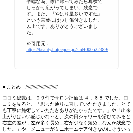
半端な為、家に帰ってみたら耳横で
しっかり広がってしまい、残念で
す。また、『やはり量多いですね』
という言葉には少し傷付きました。
以上です、ありがとうございまし
た。
※引用元：
https://beauty.hotpepper.jp/slnH000522389/
■ まとめ ///////////////////////////
口コミ総数は、９９件でサロン評価は ４．６５ でした。口
コミを見ると、「思った通りに直していただきました。とて
も丁寧に施術していただきありがたかったです。」や「出来
上がりはいい感じかな～と、次の日シャワーを浴びてみると
右左の差が…左が多く長め…右が少なく短め…なんか残念で
した。」や「メニューがミニホームケア付きなのにそういっ