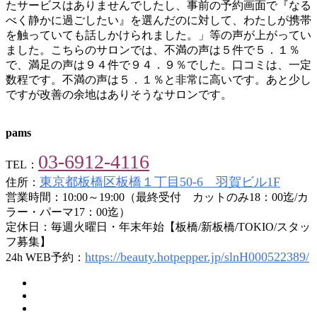
たサービスはありませんでしたし、事前の予約画面で『なる
べく静かに過ごしたい』を選んだのに対して、わたしが携帯
を触っていても話しかけられました。」等の声が上がってい
ました。こちらのサロンでは、不満の声は５件で５．１％
で、満足の声は９４件で９４．９％でした。口コミは、一定
数程です。不満の声は５．１％と非常に高いです。あと少し
ですが改善の余地はありそうなサロンです。
pams
03-6912-4116
TEL：
東京都板橋区板橋１丁目50-6 羽賀ビル1F
住所：
営業時間：10:00～19:00（最終受付 カットのみ18：00迄/カ
ラー・パーマ17：00迄）
定休日：毎週火曜日・年末年始【板橋/新板橋/TOKIO/スタッ
フ募集】
https://beauty.hotpepper.jp/slnH000522389/
24h WEB予約：