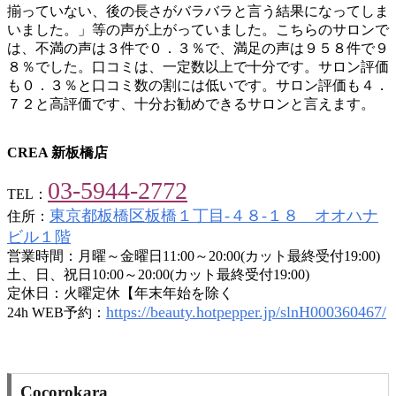
揃っていない、後の長さがバラバラと言う結果になってしま
いました。」等の声が上がっていました。こちらのサロンで
は、不満の声は３件で０．３％で、満足の声は９５８件で９
８％でした。口コミは、一定数以上で十分です。サロン評価
も０．３％と口コミ数の割には低いです。サロン評価も４．
７２と高評価です、十分お勧めできるサロンと言えます。
CREA 新板橋店
03-5944-2772
TEL：
東京都板橋区板橋１丁目-４８-１８ オオハナ
住所：
ビル１階
営業時間：月曜～金曜日11:00～20:00(カット最終受付19:00)
土、日、祝日10:00～20:00(カット最終受付19:00)
定休日：火曜定休【年末年始を除く
https://beauty.hotpepper.jp/slnH000360467/
24h WEB予約：
Cocorokara