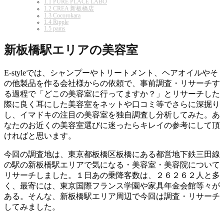
1.1
PURE PLACE LABO
1.2
CREA 新板橋店
1.3
Cocorokara
1.4
Ripple
1.5
pams
新板橋駅エリアの美容室
E-styleでは、シャンプーやトリートメント、ヘアオイルやそ
の他製品を作る会社様からの依頼で、事前調査・リサーチす
る過程で「どこの美容室に行ってますか？」とリサーチした
際に良く耳にした美容室をネットや口コミ等でさらに深掘り
し、イマドキの注目の美容室を独自調査し分析してみた。あ
なたのお近くの美容室選びに迷ったらキレイの参考にして頂
ければと思います。
今回の調査地は、東京都板橋区板橋にある都営地下鉄三田線
の駅の新板橋駅エリアで気になる・美容室・美容院について
リサーチしました。１日あの乗降客数は、２６２６２人と多
く、最寄には、東京国際フランス学園や家具年金会館等々が
ある。そんな、新板橋駅エリア周辺で今回は調査・リサーチ
してみました。