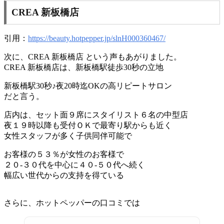
CREA 新板橋店
引用：
https://beauty.hotpepper.jp/slnH000360467/
次に、CREA 新板橋店 という声もあがりました。
CREA 新板橋店は、新板橋駅徒歩30秒の立地
新板橋駅30秒♪夜20時迄OKの高リピートサロン
だと言う。
店内は、セット面９席にスタイリスト６名の中型店
夜１９時以降も受付ＯＫで最寄り駅からも近く
女性スタッフが多く子供同伴可能で
お客様の５３％が女性のお客様で
２０-３０代を中心に４０-５０代へ続く
幅広い世代からの支持を得ている
さらに、ホットペッパーの口コミでは