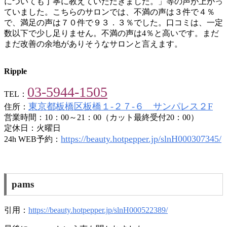
についても丁寧に教えていただきました。」等の声が上がっ
ていました。こちらのサロンでは、不満の声は３件で４％
で、満足の声は７０件で９３．３％でした。口コミは、一定
数以下で少し足りません。不満の声は4％と高いです。まだ
まだ改善の余地がありそうなサロンと言えます。
Ripple
03-5944-1505
TEL：
東京都板橋区板橋１‐２７‐６ サンパレス２F
住所：
営業時間：10：00～21：00（カット最終受付20：00）
定休日：火曜日
https://beauty.hotpepper.jp/slnH000307345/
24h WEB予約：
pams
引用：
https://beauty.hotpepper.jp/slnH000522389/