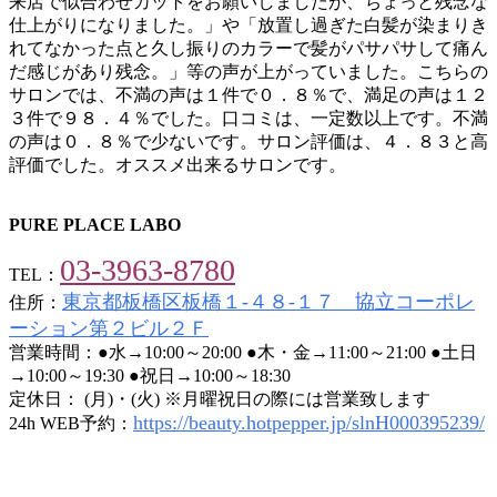
来店で似合わせカットをお願いしましたが、ちょっと残念な
仕上がりになりました。」や「放置し過ぎた白髪が染まりき
れてなかった点と久し振りのカラーで髪がパサパサして痛ん
だ感じがあり残念。」等の声が上がっていました。こちらの
サロンでは、不満の声は１件で０．８％で、満足の声は１２
３件で９８．４％でした。口コミは、一定数以上です。不満
の声は０．８％で少ないです。サロン評価は、４．８３と高
評価でした。オススメ出来るサロンです。
PURE PLACE LABO
03-3963-8780
TEL：
東京都板橋区板橋１-４８-１７ 協立コーポレ
住所：
ーション第２ビル２Ｆ
営業時間：●水→10:00～20:00 ●木・金→11:00～21:00 ●土日
→10:00～19:30 ●祝日→10:00～18:30
定休日： (月)・(火) ※月曜祝日の際には営業致します
https://beauty.hotpepper.jp/slnH000395239/
24h WEB予約：