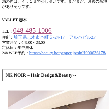
満の声は、４．１％で少し高いです。まだまだ、改善の余地
がありそうです。
VALLET 志木
048-485-1006
TEL：
埼玉県志木市本町５-24-17 アルバビル2F
住所：
営業時間：◇9:00～23:00
定休日：年中無休
https://beauty.hotpepper.jp/slnH000636178/
24h WEB予約：
NK NOIR～Hair Design&Beauty～