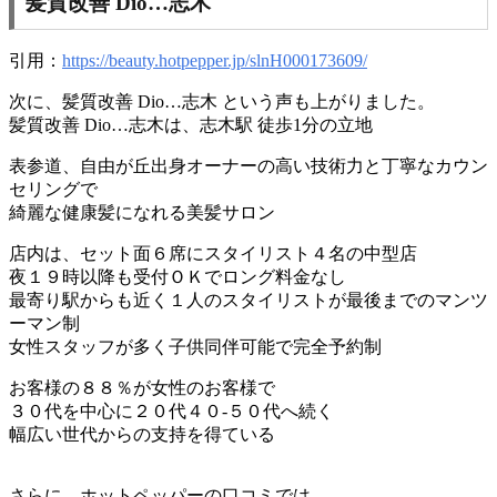
髪質改善 Dio…志木
引用：
https://beauty.hotpepper.jp/slnH000173609/
次に、髪質改善 Dio…志木 という声も上がりました。
髪質改善 Dio…志木は、志木駅 徒歩1分の立地
表参道、自由が丘出身オーナーの高い技術力と丁寧なカウン
セリングで
綺麗な健康髪になれる美髪サロン
店内は、セット面６席にスタイリスト４名の中型店
夜１９時以降も受付ＯＫでロング料金なし
最寄り駅からも近く１人のスタイリストが最後までのマンツ
ーマン制
女性スタッフが多く子供同伴可能で完全予約制
お客様の８８％が女性のお客様で
３０代を中心に２０代４０-５０代へ続く
幅広い世代からの支持を得ている
さらに、ホットペッパーの口コミでは