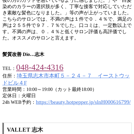
後の方のカットを急いでいるように感じました。」や「白髪
染めのカラーの選択肢が多く、丁寧な接客で対応していただ
き素敵な髪色になりました。」等の声が上がっていました。
こちらのサロンでは、不満の声は１件で０．４％で、満足の
声は２５５件で９７．７％でした。口コミは、一定数以上で
す。不満の声は、０．４％と低くサロン評価も高評価でし
た。オススメのサロンと言えます。
髪質改善 Dio…志木
048-424-4316
TEL：
埼玉県志木市本町５－２４－７ イーストウッ
住所：
ドビル４F
営業時間：10:00～19:00（カット最終18:00）
定休日：火曜日
https://beauty.hotpepper.jp/slnH000616799/
24h WEB予約：
VALLET 志木