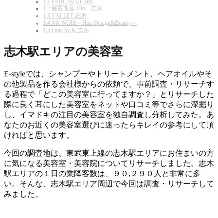
1.1
PARC by Un ami
1.2
髪質改善 Dio…志木
1.3
VALLET 志木
1.4
NK NOIR～Hair Design&Beauty～
1.5
Fans by K 志木
志木駅エリアの美容室
E-styleでは、シャンプーやトリートメント、ヘアオイルやそ
の他製品を作る会社様からの依頼で、事前調査・リサーチす
る過程で「どこの美容室に行ってますか？」とリサーチした
際に良く耳にした美容室をネットや口コミ等でさらに深掘り
し、イマドキの注目の美容室を独自調査し分析してみた。あ
なたのお近くの美容室選びに迷ったらキレイの参考にして頂
ければと思います。
今回の調査地は、東武東上線の志木駅エリアにお住まいの方
に気になる美容室・美容院についてリサーチしました。志木
駅エリアの１日の乗降客数は、９０,２９０人と非常に多
い。そんな、志木駅エリア周辺で今回は調査・リサーチして
みました。