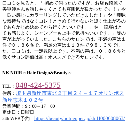
口コミを見ると、「 初めて伺ったのですが、お店も綺麗で
美容師さんも話しやすくとても雰囲気が良かったです！」や
「良い感じにカラーリングしていただきました！」や「曖昧
な気持ちではなくコレ！ときめて行かないと短く仕上がるの
であらかじめ決めてから行くといいです。」や「 説客はと
ても感じよく、シャンプーも上手で気持ちいいです。」等の
声が上がっていました。こちらのサロンでは、不満の声は１
件で０．８６％で、満足の声は１１３件で９８．３％でし
た。口コミは、一定数以上です。不満の声は、０．８６％と
低くサロン評価は高くオススメできるサロンです。
NK NOIR～Hair Design&Beauty～
048-424-5375
TEL：
埼玉県新座市東北２丁目２４－１７オリンポス
住所：
新座志木１０２号
営業時間：9：00～17：00
定休日：日曜日
https://beauty.hotpepper.jp/slnH000608063/
24h WEB予約：