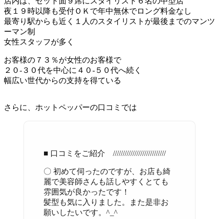
店内は、セット面９席にスタイリスト６名の中型店
夜１９時以降も受付ＯＫで年中無休でロング料金なし
最寄り駅からも近く１人のスタイリストが最後までのマンツ
ーマン制
女性スタッフが多く
お客様の７３％が女性のお客様で
２０-３０代を中心に４０-５０代へ続く
幅広い世代からの支持を得ている
さらに、ホットペッパーの口コミでは
■ 口コミをご紹介 ///////////////////////////
〇 初めて伺ったのですが、お店も綺
麗で美容師さんも話しやすくとても
雰囲気が良かったです！
髪型も気に入りました。また是非お
願いしたいです。^_^