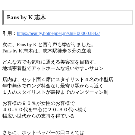
Fans by K 志木
引用：
https://beauty.hotpepper.jp/slnH000603842/
次に、Fans by K と言う声も挙がりました。
Fans by K 志木は、志木駅徒歩３分の立地
どんな方でも気軽に通える美容室を目指す、
地域密着型でアットホームな通いやすいサロン
店内は、セット面４席にスタイリスト４名の小型店
年中無休でロング料金なし最寄り駅からも近く
１人のスタイリストが最後までのマンツーマン制
お客様の９５％が女性のお客様で
４０-５０代を中心に２０-３０代へ続く
幅広い世代からの支持を得ている
さらに、ホットペッパーの口コミでは