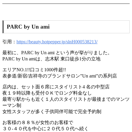
PARC by Un ami
引用：
https://beauty.hotpepper.jp/slnH000538213/
最初に、PARC by Un ami という声が挙がりました。
PARC by Un amiは、志木駅 東口徒歩1分の立地
エリアNO.1!!口コミ1000件超!!
表参道/新宿/吉祥寺のブランドサロン”Un ami”の系列店
店内は、セット面６席にスタイリスト4 名の中型店
夜１９時以降も受付ＯＫでロング料金なし
最寄り駅からも近く１人のスタイリストが最後までのマンツ
ーマン制
女性スタッフが多く子供同伴可能で完全予約制
お客様の８８％が女性のお客様で
３０-４０代を中心に２０代５０代へ続く