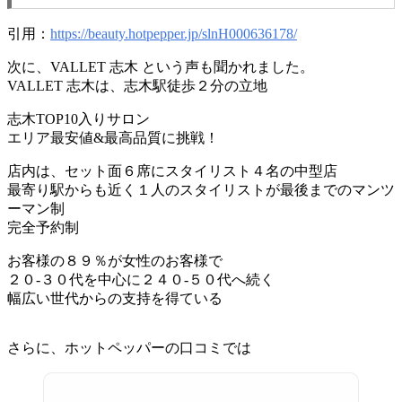
引用：
https://beauty.hotpepper.jp/slnH000636178/
次に、VALLET 志木 という声も聞かれました。
VALLET 志木は、志木駅徒歩２分の立地
志木TOP10入りサロン
エリア最安値&最高品質に挑戦！
店内は、セット面６席にスタイリスト４名の中型店
最寄り駅からも近く１人のスタイリストが最後までのマンツ
ーマン制
完全予約制
お客様の８９％が女性のお客様で
２０-３０代を中心に２４０-５０代へ続く
幅広い世代からの支持を得ている
さらに、ホットペッパーの口コミでは