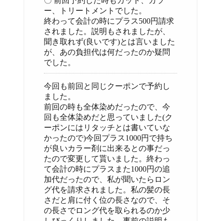
〇 前回予約した時もカット、カラ
ー、トリートメントでした。
終わって会計の時にプラス500円請求
されました。説明もされましたが、
聞き取れず(良いです)とは言いました
が、あの負担代は何だったのか疑問
でした。
今回も前回と同じクーポンで予約し
ました。
前回の時も全体染めだったので、今
回も全体染めだと思っていました(ク
ーポンにはリタッチとは書いていな
かったので)今回プラス1000円で持ち
が良いカラー剤に出来るとの事だっ
たので変更して貰いました。終わっ
て会計の時にプラスまた1000円の追
加代だったので、私が聞いたらロン
グ代を請求されました。私の髪の長
さだと肩に付く位の長さなので、そ
の長さでロング代を取られるのか少
しびっくりしました。事前の説明も