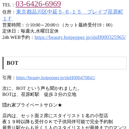
03-6426-6969
TEL：
東京都品川区中延５-６-１５ ブレイブ荏原町
住所：
１Ｆ
営業時間：☆10:00～20:00☆（カット最終受付19：00）
定休日：毎週火,水曜日定休
https://beauty.hotpepper.jp/slnH000325965/
24h WEB予約：
BOT
引用：
https://beauty.hotpepper.jp/slnH000470841/
次に、BOT という声も聞かれました。
BOTは、荏原町駅 徒歩３分の立地
隠れ家プライベートサロン★
店内は、セット面２席にスタイリスト１名の小型店
夜１９時以降も受付ＯＫで子供同伴可能で完全予約制
最寄り駅からも近く１人のスタイリストが最後までのマンツ