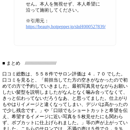
せん。本人を無視せず、本人希望に
沿って施術してください。
※引用元：
https://beauty.hotpepper.jp/slnH000527839/
■ まとめ ///////////////////////////
口コミ総数は、５５８件でサロン評価は ４．７０ でした。
口コミを見ると、「前担当してた方の空きがなかったので初
めての方で予約していきました。最初写真見せながらお願い
したい髪型を説明しましたがなんとなく噛み合ってなくて、
きっと伝わってないだろうなあ、と思ってました。仕上がり
もやはりイメージと違くなってしまい、デジパは高かったの
で少し残念です。」や「口頭でもショートカットと希望を伝
え、希望するイメージに近い写真を５枚見せたにも関わら
ず、ボブカットに仕上げられました。」等の声が上がってい
ました。こちらのサロンでは、不満の声は５件で０．９％