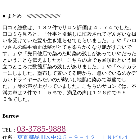
■ まとめ ///////////////////////////
口コミ総数は、１３２件でサロン評価は ４．７４ でした。
口コミを見ると、「仕事と引越しに忙殺されてぞんざいな扱
いを受けていた髪を生き返らせてもらいました。」や「バロ
ウさんの縮毛矯正は髪がとても柔らかくなり艶がすごいで
す。」や「先日他店で染めた時染め残しがあっていやだった
ということを伝えましたが、こちらの店でも頭頂部という目
立つところに数箇所染め残しがありました。」や「ヘナカラ
ーにしました。塗布して置いてる時から、急いでいるのかデ
カいドライヤーみたいのが熱いし地肌に染みて激痛でし
た。」等の声が上がっていました。こちらのサロンでは、不
満の声は２件で１．５％で、満足の声は１２６件で９５．
５％でした。
Burrow
03-3785-9888
TEL：
東京都品川区中延５－９－１２ ＩＮビル１
住所：