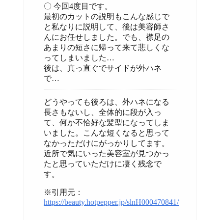
〇 今回4度目です。
最初のカットの説明もこんな感じで
と私なりに説明して、後は美容師さ
んにお任せしました。でも、襟足の
あまりの短さに帰って来て悲しくな
ってしまいました…
後は、真っ直ぐでサイドが外ハネ
で…
どうやっても後ろは、外ハネになる
長さもないし、全体的に段が入っ
て、何か不恰好な髪型になってしま
いました。こんな短くなると思って
なかっただけにがっかりしてます。
近所で気にいった美容室が見つかっ
たと思っていただけに凄く残念で
す。
※引用元：
https://beauty.hotpepper.jp/slnH000470841/