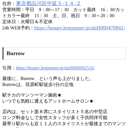
東京都品川区中延５-１４-２
住所：
営業時間：平日 9：00～17：30 カット最終 16：30/カッ
トカラー最終 15：30 土、日、祝日 9：30～20：00
定休日：火曜日＆不定休
https://beauty.hotpepper.jp/slnH000470841/
24h WEB予約：
Burrow
引用：
https://beauty.hotpepper.jp/slnH000092516/
最後に、Burrow という声も上がりました。
Burrowは、荏原町駅徒歩1分の立地
駅チカのマンツーマン施術★
いつでも気軽に通えるアットホームサロン★
店内は、セット面８席にスタイリスト５名の中型店
ロング料金なしで女性スタッフが多く子供同伴可能
最寄り駅からも近く１人のスタイリストが最後までのマンツ