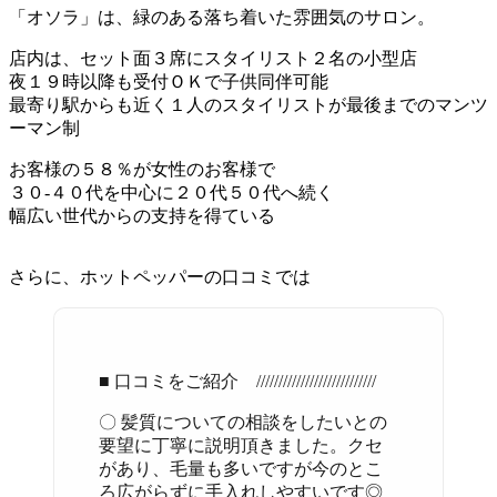
「オソラ」は、緑のある落ち着いた雰囲気のサロン。
店内は、セット面３席にスタイリスト２名の小型店
夜１９時以降も受付ＯＫで子供同伴可能
最寄り駅からも近く１人のスタイリストが最後までのマンツ
ーマン制
お客様の５８％が女性のお客様で
３０-４０代を中心に２０代５０代へ続く
幅広い世代からの支持を得ている
さらに、ホットペッパーの口コミでは
■ 口コミをご紹介 ///////////////////////////
〇 髪質についての相談をしたいとの
要望に丁寧に説明頂きました。クセ
があり、毛量も多いですが今のとこ
ろ広がらずに手入れしやすいです◎