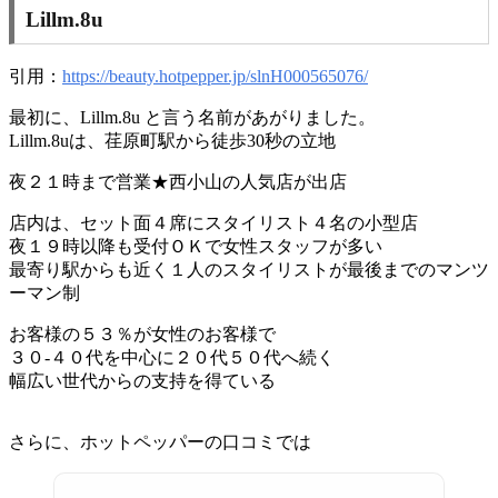
Lillm.8u
引用：
https://beauty.hotpepper.jp/slnH000565076/
最初に、Lillm.8u と言う名前があがりました。
Lillm.8uは、荏原町駅から徒歩30秒の立地
夜２１時まで営業★西小山の人気店が出店
店内は、セット面４席にスタイリスト４名の小型店
夜１９時以降も受付ＯＫで女性スタッフが多い
最寄り駅からも近く１人のスタイリストが最後までのマンツ
ーマン制
お客様の５３％が女性のお客様で
３０-４０代を中心に２０代５０代へ続く
幅広い世代からの支持を得ている
さらに、ホットペッパーの口コミでは