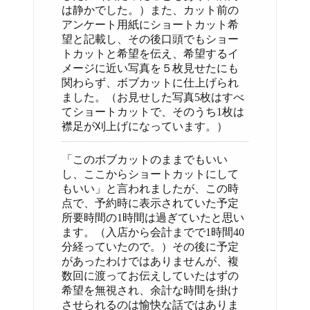
は静かでした。）また、カット前の
アンケート用紙にショートカット希
望と記載し、その後口頭でもショー
トカットと希望を伝え、希望するイ
メージに近い写真を５枚見せたにも
関わらず、ボブカットに仕上げられ
ました。（お見せした写真5枚はすべ
てショートカットで、そのうち1枚は
襟足が刈上げになっています。）
「このボブカットのままでもいい
し、ここからショートカットにして
もいい」と言われましたが、この時
点で、予約時に表示されていた予定
所要時間の1時間は過ぎていたと思い
ます。（入店から会計までで1時間40
分経っていたので。）その後に予定
があったわけではありませんが、複
数回に渡ってお伝えしていたはずの
希望を無視され、余計な時間を掛け
させられるのは愉快な話ではありま