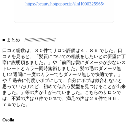
https://beauty.hotpepper.jp/slnH000325965/
■ まとめ ///////////////////////////
口コミ総数は、３０件でサロン評価は４．８６ でした。口
コミを見ると、「髪質についての相談をしたいとの要望に丁
寧に説明頂きました。」や「前回は髪にダメージが少ないス
トレートとカラー同時施術しました。髪の毛のダメージ無
し!２週間に一度のカラーでもダメージ無しで快適です。」
や「 過去に何度かボブにして、自分にボブは似合わないと
思っていたけれど、初めて似合う髪型を見つけることが出来
ました。」等の声が上がっていました。こちらのサロンで
は、不満の声は０件で０％で、満足の声は２９件で９６．
７％でした。
Osolla