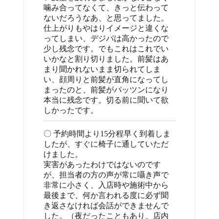
噛み合ってなくて、きっと伝わって
ないだろうなあ、と思ってました。
仕上がりもやはりイメージと違くな
ってしまい、デジパは高かったので
少し残念です。でもこれはこれでい
いかなと割り切りました。前髪はあ
まり聞かれないまま切られてしま
い、顔周りと前髪が直角になってし
まったのと、前髪がパッツンになり
本当に残念です。切る前に聞いて欲
しかったです。
〇 予約時間より15分程早く到着しま
したが、すぐに椅子に通していただ
けました。
実害があったわけではないのです
が、担当者の方の声が常に囁き声で
非常に小さく、入店時や施術中から
最後まで、何か言われる度に必ず聞
き返さなければ会話ができませんで
した。（夜だったこともあり、店内