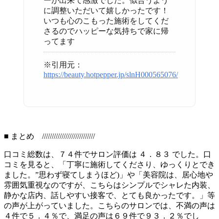
ーが出来て感激でした。似合うよう
に調整いただいて嬉しかったです！
いつも心のこもった施術をしてくだ
さるのでハッピーな気持ちで家に帰
ってます
※引用元：
https://beauty.hotpepper.jp/slnH000565076/
■ まとめ ///////////////////////////
口コミ総数は、７４件でサロン評価は ４．８３ でした。口
コミを見ると、「丁寧に施術してくださり、ゆっくりとでき
ました。”思わず寝てしまうほど)」や「美容院は、居心地や
雰囲気重視なのですが、こちらはシンプルでシャレた内装、
静かな店内、話しやすい接客で、とても良かったです。」等
の声が上がっていました。こちらのサロンでは、不満の声は
４件で５．４％で、満足の声は６９件で９３．２％でし