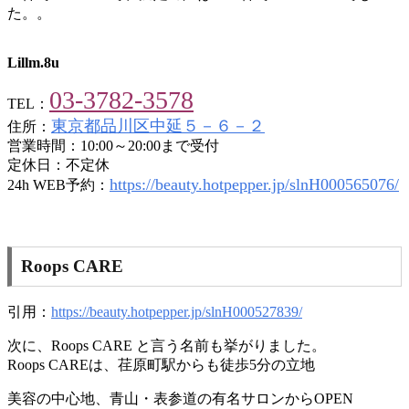
た。。
Lillm.8u
03-3782-3578
TEL：
東京都品川区中延５－６－２
住所：
営業時間：10:00～20:00まで受付
定休日：不定休
https://beauty.hotpepper.jp/slnH000565076/
24h WEB予約：
Roops CARE
引用：
https://beauty.hotpepper.jp/slnH000527839/
次に、Roops CARE と言う名前も挙がりました。
Roops CAREは、荏原町駅からも徒歩5分の立地
美容の中心地、青山・表参道の有名サロンからOPEN