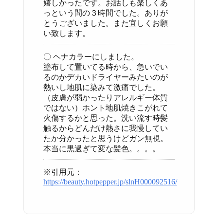
嬉しかったです。お話しも楽しくあ
っという間の３時間でした。ありが
とうございました。また宜しくお願
い致します。
〇 ヘナカラーにしました。
塗布して置いてる時から、急いでい
るのかデカいドライヤーみたいのが
熱いし地肌に染みて激痛でした。
（皮膚が弱かったりアレルギー体質
ではない）ホント地肌焼きこがれて
火傷するかと思った。洗い流す時髪
触るからどんだけ熱さに我慢してい
たか分かったと思うけどガン無視。
本当に黒過ぎて変な髪色。。。。
※引用元：
https://beauty.hotpepper.jp/slnH000092516/