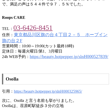
で、満足の声は５４４件で９７．５％でした。
Roops CARE
03-6426-8451
TEL：
東京都品川区旗の台４丁目２－５ ホープイン
住所：
旗の台２F
営業時間：10:00～19:00(カット最終18時)
定休日：毎週火曜日/第1、3月曜日
https://beauty.hotpepper.jp/slnH000527839/
24h WEB予約：
Osolla
引用：
https://beauty.hotpepper.jp/slnH000325965/
次に、Osolla と言う名前も挙がりました。
Osollaは、荏原町駅徒歩３分の立地