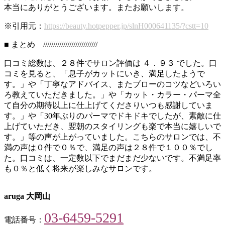
本当にありがとうございます。またお願いします。
※引用元：
https://beauty.hotpepper.jp/slnH000641135/?cstt=10
■ まとめ ///////////////////////////
口コミ総数は、２８件でサロン評価は ４．９３ でした。口
コミを見ると、「息子がカットにいき、満足したようで
す。」や「丁寧なアドバイス、またブローのコツなどいろい
ろ教えていただきました。」や「カット・カラー・パーマ全
て自分の期待以上に仕上げてくださりいつも感謝していま
す。」や「30年ぶりのパーマでドキドキでしたが、素敵に仕
上げていただき、翌朝のスタイリングも楽で本当に嬉しいで
す。」等の声が上がっていました。こちらのサロンでは、不
満の声は０件で０％で、満足の声は２８件で１００％でし
た。口コミは、一定数以下でまだまだ少ないです。不満足率
も０％と低く将来が楽しみなサロンです。
aruga 大岡山
03-6459-5291
電話番号：