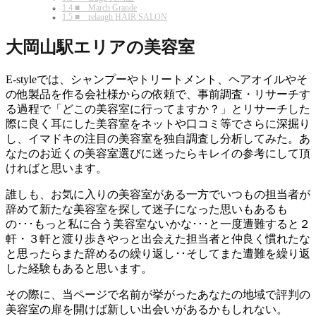
1.4
■ March Grande
1.5
■ relaugh HAIR SALON
大岡山駅エリアの美容室
E-styleでは、シャンプーやトリートメント、ヘアオイルやそ
の他製品を作る会社様からの依頼で、事前調査・リサーチす
る過程で「どこの美容室に行ってますか？」とリサーチした
際に良く耳にした美容室をネットや口コミ等でさらに深掘り
し、イマドキの注目の美容室を独自調査し分析してみた。あ
なたのお近くの美容室選びに迷ったらキレイの参考にして頂
ければと思います。
誰しも、お気に入りの美容室がある一方でいつもの担当者が
辞めて新たな美容室を探して迷子になった思いもあるも
の･･･もっと私に合う美容室ないかな･･･と一度遭難すると２
軒・３軒と渡り歩きやっと出会えた担当者と仲良く慣れたな
と思ったらまた辞めるの繰り返し･･そしてまた遭難を繰り返
した経験もあると思います。
その際に、当ページで名前が挙がったあなたの地域で評判の
美容室の扉を開けば新しい出会いがあるかもしれない。