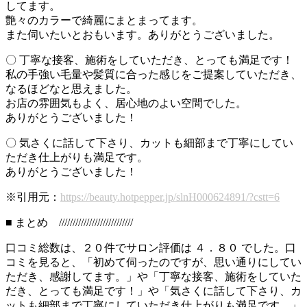
してます。
艶々のカラーで綺麗にまとまってます。
また伺いたいとおもいます。ありがとうございました。
〇 丁寧な接客、施術をしていただき、とっても満足です！
私の手強い毛量や髪質に合った感じをご提案していただき、
なるほどなと思えました。
お店の雰囲気もよく、居心地のよい空間でした。
ありがとうございました！
〇 気さくに話して下さり、カットも細部まで丁寧にしてい
ただき仕上がりも満足です。
ありがとうございました！
※引用元：
https://beauty.hotpepper.jp/slnH000624891/?cstt=6
■ まとめ ///////////////////////////
口コミ総数は、２０件でサロン評価は ４．８０ でした。口
コミを見ると、「初めて伺ったのですが、思い通りにしてい
ただき、感謝してます。」や「丁寧な接客、施術をしていた
だき、とっても満足です！」や「気さくに話して下さり、カ
ットも細部まで丁寧にしていただき仕上がりも満足です。」