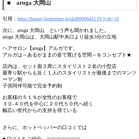
■ aruga 大岡山
引用：
https://beauty.hotpepper.jp/slnH000641135/?cstt=10
次に、aruga 大岡山 という声も聞かれました。
aruga 大岡山は、大岡山駅中央口より徒歩3分の立地
ヘアサロン【aruga】アルガです。
アルガは～あるがままの姿で寛げる空間～をコンセプト★
店内は、セット面３席にスタイリスト２名の小型店
最寄り駅からも近く１人のスタイリストが最後までのマンツ
ーマン制
子供同伴可能で完全予約制
お客様の５１％が女性のお客様で
３０-４０代を中心に２０代５０代へ続く
幅広い世代からの支持を得ている
さらに、ホットペッパーの口コミでは
■ 口コミをご紹介 ///////////////////////////