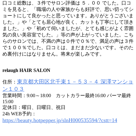
口コミ総数は、３件でサロン評価は ５．００ でした。口コ
ミを見ると、「職場の人や家族からも好評で、思い切ってシ
ョートにして良かったと思っています。ありがとうございま
した。」や「とても居心地が良く、カットも丁寧にして頂き
ました。」や「初めて伺いましたが、とても感じがよく雰囲
気の良い美容室でした。」等の声が上がっていました。こち
らのサロンでは、不満の声は０件で０％で、満足の声は３件
で１００％でした。口コミは、まだまだ少ないです。そのた
め裏付けにはなりません。将来が楽しみです。
relaugh HAIR SALON
東京都大田区北千束１－５３－４ 深澤マンショ
住所：
ン１０３
営業時間：9:00～18:00 カットカラー最終16:00 パーマ最終
15:00
定休日：曜日、日曜日、祝日
24h WEB予約：
https://beauty.hotpepper.jp/slnH000535594/?cstt=14