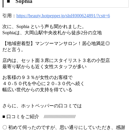
■ Sophia
引用：
https://beauty.hotpepper.jp/slnH000624891/?cstt=6
次に、Sophia という声も聞かれました。
Sophiaは、大岡山駅中央改札から徒歩2分の立地
【地域密着型】マンツーマンサロン！居心地満足◎
だと言う。
店内は、セット面３席にスタイリスト３名の小型店
最寄り駅からも近く女性スタッフが多い
お客様の９３％が女性のお客様で
４０-５０代を中心に２０-３０代へ続く
幅広い世代からの支持を得ている
さらに、ホットペッパーの口コミでは
■ 口コミをご紹介 ///////////////////////////
〇 初めて伺ったのですが、思い通りにしていただき、感謝