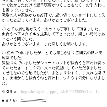
ーで乾かしただけで翌日寝癖がつくこともなく、お手入れに
も困っていません。
職場の人や家族からも好評で、思い切ってショートにして良
かったと思っています。ありがとうございました。
〇 とても居心地が良く、カットも丁寧にして頂きました。
似合うヘアスタイルを提案して下さったり、楽しい時間はあ
っという間でした。
ありがとうございます。また宜しくお願いします。
〇 初めて伺いましたが、とても感じがよく雰囲気の良い美
容室でした。
髪型悩んでいましたがショートカットが似合うと言われ切っ
ていただき、すごく気に入った髪型にしていただきました。
くせ毛なので心配でしたが、まとまりやすく、手入れも楽で
す。友達からも似合うねと言われ、ウキウキ気分になりまし
た。
※引用元：
https://beauty.hotpepper.jp/slnH000535594/?cstt=14
■ まとめ ///////////////////////////