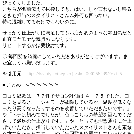
びっくりしました。。。
こちらが名前伝えて挨拶しても、はい、しか言わないし帰る
ときも担当のスタイリストさん以外何も言わない。
特に混雑してるわけでもないのに。
せっかく仕上がりに満足してもお店があのような雰囲気だと
正直モヤモヤな気持ちになります。
リピートするかは要検討です。
〇 毎回髪を綺麗にしていただきありがとうございます。ま
た宜しくお願い致します。
※引用元：
https://beauty.hotpepper.jp/slnH000256289/?cstt=5
■ まとめ ///////////////////////////
口コミ総数は、７７件でサロン評価は ４．７５ でした。口
コミを見ると、「シャワーが故障しているか、温度が低くな
ったり高くなったりするのを改善していただきたいです。」
や「ヘナは初めてでしたが、色もこちらの希望を汲んでくだ
さって満足の仕上がりです。」や「とっても理想通りに仕上
げていただき、担当していただいたスタイリストさんも素敵
な方で良かったです。」や「毎回髪を綺麗にしていただきあ