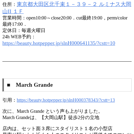
東京都大田区北千束１－３９－２ ルミナス大岡
住所：
山II １Ｆ
営業時間：open10:00～close20:00．cut最終19:00，perm/color
最終17:00．
定休日：毎週火曜日
24h WEB予約：
https://beauty.hotpepper.jp/slnH000641135/?cstt=10
■ March Grande
引用：
https://beauty.hotpepper.jp/slnH000378343/?cstt=13
次に、March Grande という声も上がりました。
March Grandeは、【大岡山駅】徒歩2分の立地
店内は、セット面３席にスタイリスト１名の小型店