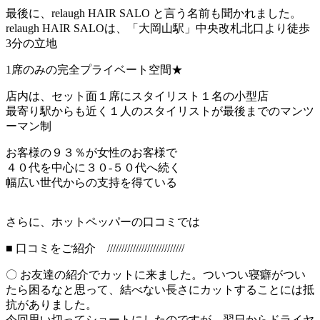
最後に、relaugh HAIR SALO と言う名前も聞かれました。
relaugh HAIR SALOは、「大岡山駅」中央改札北口より徒歩
3分の立地
1席のみの完全プライベート空間★
店内は、セット面１席にスタイリスト１名の小型店
最寄り駅からも近く１人のスタイリストが最後までのマンツ
ーマン制
お客様の９３％が女性のお客様で
４０代を中心に３０-５０代へ続く
幅広い世代からの支持を得ている
さらに、ホットペッパーの口コミでは
■ 口コミをご紹介 ///////////////////////////
〇 お友達の紹介でカットに来ました。ついつい寝癖がつい
たら困るなと思って、結べない長さにカットすることには抵
抗がありました。
今回思い切ってショートにしたのですが、翌日からドライヤ