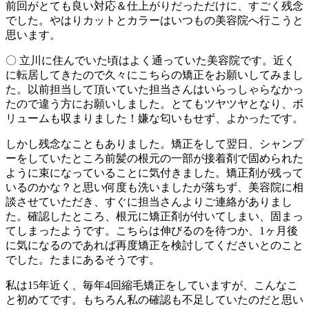
前回がとても良い対応＆仕上がりだっただけに、すごく残念
でした。やはりカットとカラーはいつもの美容院へ行こうと
思います。
〇 立川に住んでいた頃はよく通っていた美容院です。近く
に転居してきたので久々にこちらの矯正をお願いしてみまし
た。以前担当して頂いていた担当さんはいらっしゃらなかっ
たので違う方にお願いしました。とてもツヤツヤとなり、ボ
リュームも収まりました！嫌な匂いもせず、よかったです。
しかし残念なこともありました。矯正をして翌日、シャンプ
ーをしていたところ前髪の根元の一部が接着剤で固められた
ように束になっていることに気付きました。矯正剤が残って
いるのかな？と思い何度も洗いましたが落ちず、美容院に相
談させていただき、すぐに担当さんよりご連絡がありまし
た。確認したところ、根元に矯正剤が付いてしまい、固まっ
てしまったようです。こちらは伸びるのを待つか、1ヶ月後
に気になるのであれば再度矯正を検討してくださいとのこと
でした。たまにあるそうです。
私は15年近く、毎年4回縮毛矯正をしていますが、こんなこ
と初めてです。もちろん私の確認も不足していたのだと思い