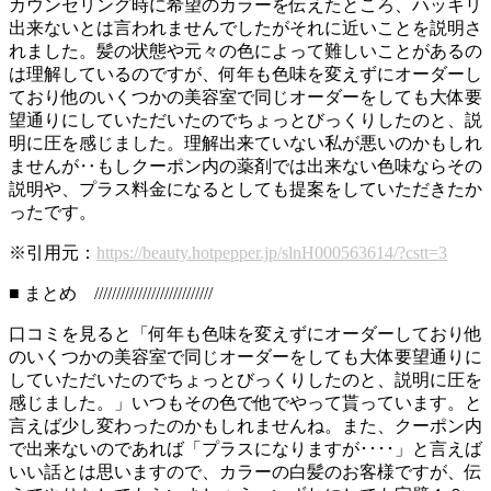
カウンセリング時に希望のカラーを伝えたところ、ハッキリ
出来ないとは言われませんでしたがそれに近いことを説明さ
れました。髪の状態や元々の色によって難しいことがあるの
は理解しているのですが、何年も色味を変えずにオーダーし
ており他のいくつかの美容室で同じオーダーをしても大体要
望通りにしていただいたのでちょっとびっくりしたのと、説
明に圧を感じました。理解出来ていない私が悪いのかもしれ
ませんが‥もしクーポン内の薬剤では出来ない色味ならその
説明や、プラス料金になるとしても提案をしていただきたか
ったです。
※引用元：
https://beauty.hotpepper.jp/slnH000563614/?cstt=3
■ まとめ ///////////////////////////
口コミを見ると「何年も色味を変えずにオーダーしており他
のいくつかの美容室で同じオーダーをしても大体要望通りに
していただいたのでちょっとびっくりしたのと、説明に圧を
感じました。」いつもその色で他でやって貰っています。と
言えば少し変わったのかもしれませんね。また、クーポン内
で出来ないのであれば「プラスになりますが････」と言えば
いい話とは思いますので、カラーの白髪のお客様ですが、伝