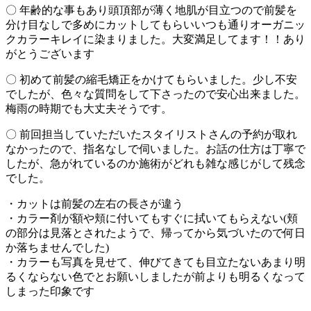
〇 年齢的な事もあり頭頂部が薄く地肌が目立つので前髪を
分け目なしで多めにカットしてもらいいつも通りオーガニッ
クカラーキレイに染まりました。大変満足してます！！あり
がとうございます
〇 初めて前髪の縮毛矯正をかけてもらいました。少し不安
でしたが、色々な質問をして下さったので安心出来ました。
梅雨の時期でも大丈夫そうです。
〇 前回担当していただいたスタイリストさんの予約が取れ
なかったので、指名なしで伺いました。お話の仕方は丁寧で
したが、急がれているのか施術がどれも雑な感じがして残念
でした。
・カットは前髪の左右の長さが違う
・カラー剤が額や頬に付いてもすぐに拭いてもらえない(頬
の部分は見落とされたようで、帰ってから気づいたので何日
か落ちませんでした)
・カラーも写真を見せて、伸びてきても目立たないあまり明
るくならない色でとお願いしましたが前よりも明るくなって
しまった印象です