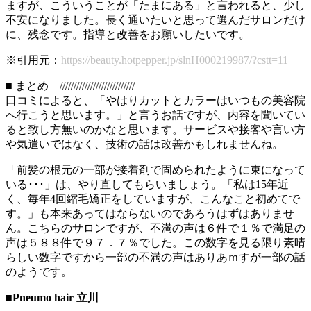
ますが、こういうことが「たまにある」と言われると、少し
不安になりました。長く通いたいと思って選んだサロンだけ
に、残念です。指導と改善をお願いしたいです。
※引用元：
https://beauty.hotpepper.jp/slnH000219987/?cstt=11
■ まとめ ///////////////////////////
口コミによると、「やはりカットとカラーはいつもの美容院
へ行こうと思います。」と言うお話ですが、内容を聞いてい
ると致し方無いのかなと思います。サービスや接客や言い方
や気遣いではなく、技術の話は改善かもしれませんね。
「前髪の根元の一部が接着剤で固められたように束になって
いる･･･」は、やり直してもらいましょう。「私は15年近
く、毎年4回縮毛矯正をしていますが、こんなこと初めてで
す。」も本来あってはならないのであろうはずはありませ
ん。こちらのサロンですが、不満の声は６件で１％で満足の
声は５８８件で９７．７％でした。この数字を見る限り素晴
らしい数字ですから一部の不満の声はありあｍすが一部の話
のようです。
■Pneumo hair 立川