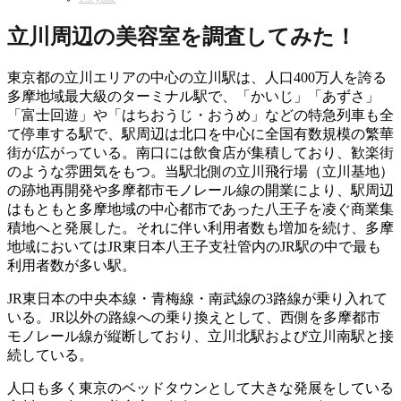
立川周辺の美容室を調査してみた！
東京都の立川エリアの中心の立川駅は、人口400万人を誇る
多摩地域最大級のターミナル駅で、「かいじ」「あずさ」
「富士回遊」や「はちおうじ・おうめ」などの特急列車も全
て停車する駅で、駅周辺は北口を中心に全国有数規模の繁華
街が広がっている。南口には飲食店が集積しており、歓楽街
のような雰囲気をもつ。当駅北側の立川飛行場（立川基地）
の跡地再開発や多摩都市モノレール線の開業により、駅周辺
はもともと多摩地域の中心都市であった八王子を凌ぐ商業集
積地へと発展した。それに伴い利用者数も増加を続け、多摩
地域においてはJR東日本八王子支社管内のJR駅の中で最も
利用者数が多い駅。
JR東日本の中央本線・青梅線・南武線の3路線が乗り入れて
いる。JR以外の路線への乗り換えとして、西側を多摩都市
モノレール線が縦断しており、立川北駅および立川南駅と接
続している。
人口も多く東京のベッドタウンとして大きな発展をしている