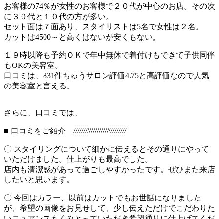
お客様の74％が女性のお客様で２０代が中心のお店。その次
に３０代と１０代の方が多い。
セット面は７面あり、スタイリストは5名で女性は２名。
カットは4500～と高くはないが安くもない。
１９時以降も予約ＯＫで年中無休で着付けもできて子供同伴
もOKの美容室。
口コミは、831件ちゅうサロン評価4.75と高評価なので人気
の美容室と言える。
さらに、口コミでは、
■ 口コミをご紹介 ///////////////////////////
〇 スタイリングについて細かに伝えるとその通りにやって
いただけました。仕上がりも最高でした。
店内も清潔感があって過ごしやすかったです。ぜひまた来店
したいと思います。
〇 今回はカラー、以前はカットでもお世話になりました
が、希望の画像をお見せして、少し伝えただけでこだわりた
いニュアンスもくみとっていただき希望通りに仕上げてくだ