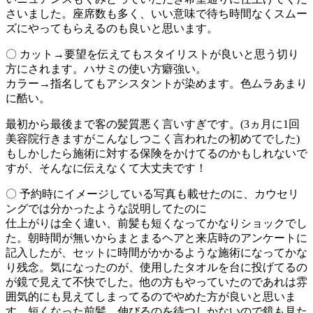
さいました。座席数も多く、いい意味で待ち時間なくスムー
ズにやってもらえるのも良いと思います。
〇 カット→要望を伝えてもスタイリストが良いと思う切り
方にされます。ハサミの使い方癖強い。
カラー→指名してもアシスタントが染めます。色ムラあまり
に酷い。
最初から最後まで客の髪質悪く言いすぎです。(3ヵ月に1回
美容院行きますがこんなしつこく言われたの初めてでした)
もしかしたら施術に対する保険をかけてるのかもしれないで
すが、そんなに伝えなくて大丈夫です！
〇 予約時にイメージしている写真も載せたのに、カウセリ
ングでは分かったような説明してたのに
仕上がりは全く違い、前髪も短くなってかなりショックでし
た。朝時間が無いからまとまるヘアと来店時のアンケートに
記入したが、セットに時間がかかるような施術になってかな
り残念。気になったのが、使用したタオルを台に投げてるの
が鏡で見えて不快でした。他の方もやっていたのであれは雰
囲気的にも見えてしまってるのでやめた方が良いと思いま
す。短くなった前髪、伸びるのを待つしかないので鏡も見た