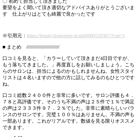
〇 初めて担当して頂きました
要望をよく聞いて頂き適切なアドバイスありがとうございま
す 仕上がりはとても綺麗で良かったです
※引用元：
https://beauty.hotpepper.jp/slnH000520367/?cstt=5
■ まとめ ///////////////////////////
口コミを見ると、「カラーしていて頂きまだ4日目ですが、
もう落ちてきました。」再度直しをお願いしましょう。こち
らのサロンは、担当によるのかもしれませんね。女性スタイ
リストは４名いますので他の方に話してみるのもひとつです
ね。
口コミ総数２４００件と非常に多いです。サロン評価も４．
７８と高評価です。そのうち不満の声は２５件で１％で満足
の声は２３３３件９７．２％でした。非常に素晴らしいバラ
ンスのサロンです。完璧１００％はありません。不満の声も
一部あります。これがリアルです。数値を見る限りオススメ
できます。