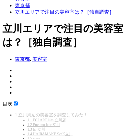
東京都
立川エリアで注目の美容室は？［独自調査］
立川エリアで注目の美容室
は？［独自調査］
東京都
,
美容室
目次
1
立川周辺の美容室を調査してみた！
1.1
ECLART lilas 立川店
1.2
Pneumo hair 立川
1.3
lar 立川
1.4
HAIR&MAKE SeeK立川
1.5
yoke