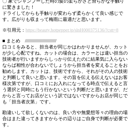
〇 家でシャンプーした時の髪の柔らかさと滑らかな手触り
に驚きました！
ドライしてからも手触りが変わらず柔らかくて良い感じで
す。広がりも収まって梅雨に最適だと思います。
※引用元：
https://beauty.hotpepper.jp/slnH000375136/?cstt=8
■ まとめ ///////////////////////////
口コミをみると、担当者が同じかはわかりませんが、カット
が少し心配ですね。カットの場合は、カラーとは違い担当の
技術者が行いますからしっかり伝えたのに結果気に入らない
ならば相性が合わないでしょうから担当者を変えることをお
勧めします。カットは、技術ですから、それがその人の技術
と判断して良いと思います。その旨を伝える伝えないはお客
様次第ですが、口コミにお入れになってる時点で伝えると言
う選択と同時にもう行かないという判断だと思いますが、だ
からと言ってお店がという訳ではないですからお店が同じで
も「担当者次第」です。
勘違いして欲しくないのは、良い方や無愛想等々の理由の場
合はまた違ってきますからその辺りはご自身で判断が必要で
す。