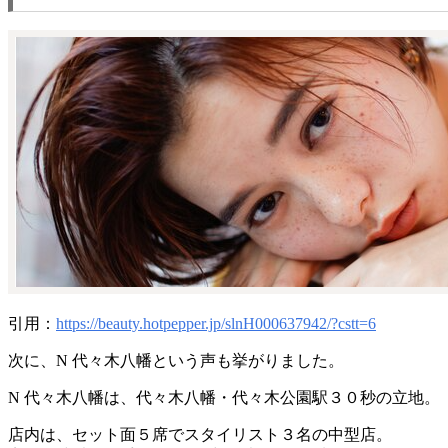
引用：
https://beauty.hotpepper.jp/slnH000637942/?cstt=6
次に、N 代々木八幡という声も挙がりました。
N 代々木八幡は、代々木八幡・代々木公園駅３０秒の立地。
店内は、セット面５席でスタイリスト３名の中型店。