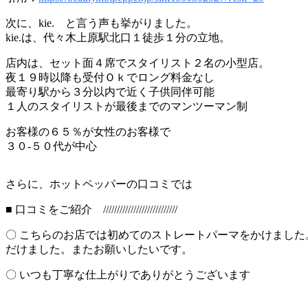
次に、kie. と言う声も挙がりました。
kie.は、代々木上原駅北口１徒歩１分の立地。
店内は、セット面４席でスタイリスト２名の小型店。
夜１９時以降も受付Ｏｋでロング料金なし
最寄り駅から３分以内で近く子供同伴可能
１人のスタイリストが最後までのマンツーマン制
お客様の６５％が女性のお客様で
３０-５０代が中心
さらに、ホットペッパーの口コミでは
■ 口コミをご紹介 ///////////////////////////
〇 こちらのお店では初めてのストレートパーマをかけまし
だけました。またお願いしたいです。
〇 いつも丁寧な仕上がりでありがとうございます