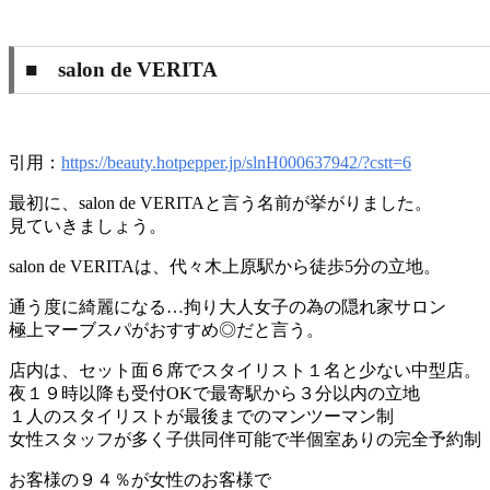
■ salon de VERITA
引用：
https://beauty.hotpepper.jp/slnH000637942/?cstt=6
最初に、salon de VERITAと言う名前が挙がりました。
見ていきましょう。
salon de VERITAは、代々木上原駅から徒歩5分の立地。
通う度に綺麗になる…拘り大人女子の為の隠れ家サロン
極上マーブスパがおすすめ◎だと言う。
店内は、セット面６席でスタイリスト１名と少ない中型店。
夜１９時以降も受付OKで最寄駅から３分以内の立地
１人のスタイリストが最後までのマンツーマン制
女性スタッフが多く子供同伴可能で半個室ありの完全予約制
お客様の９４％が女性のお客様で