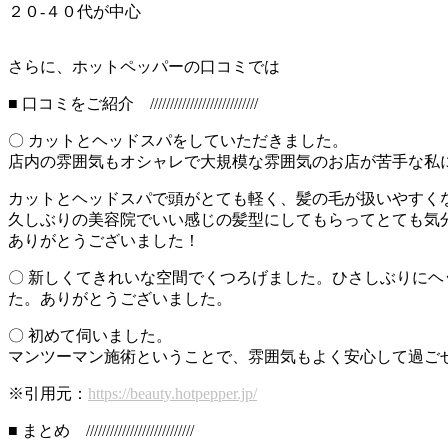
２０-４０代が中心
さらに、ホットペッパーの口コミでは
■ 口コミをご紹介 ///////////////////////////
〇 カットとヘッドスパをしていただきました。
店内の雰囲気もオシャレで大規模な雰囲気のお店が苦手な私
カットとヘッドスパで頭がとても軽く、髪の毛が扱いやすく
久しぶりの美容院でいい感じの髪型にしてもらってとても気
ありがとうございました！
〇 新しくてきれいな空間でくつろげました。ひさしぶりに
た。ありがとうございました。
〇 初めて伺いました。
マンツーマン施術ということで、雰囲気もよく安心して過ごせまし
※引用元：
https://beauty.hotpepper.jp/
■ まとめ ///////////////////////////