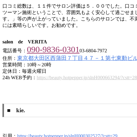
口コミ総数は、１１件でサロン評価は５．００でした。口コ
ツーマン施術ということで、雰囲気もよく安心して過ごせま
す。」等の声が上がっていました。こちらのサロンでは、不
には素晴らしいです。お勧めです。
salon de VERITA
090-9836-0301
電話番号：
03-6804-7972
東京都大田区西蒲田７丁目４７－１第七東動ビル
住所：
営業時間：10時～20時
定休日：毎週火曜日
24h WEB予約：
https://beauty.hotpepper.jp/slnH000663294/?cstt=28
■ kie.
引用：
https://beauty.hotpepper.jp/slnH000302527/?cstt=29