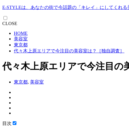
E-STYLEは、あなたの街で今話題の「キレイ」にしてくれ
CLOSE
HOME
美容室
東京都
代々木上原エリアで今注目の美容室は？［独自調査］
代々木上原エリアで今注目の
東京都
,
美容室
目次