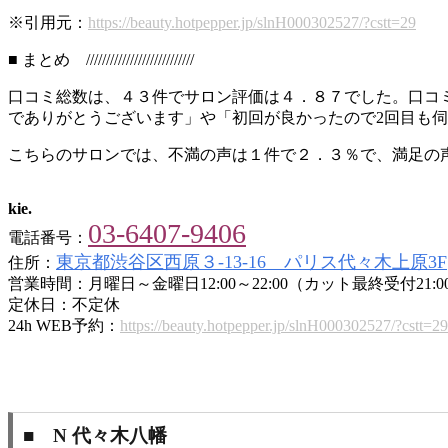
※引用元：
https://beauty.hotpepper.jp/slnH000302527/?cstt=29
■ まとめ ///////////////////////////
口コミ総数は、４３件でサロン評価は４．８７でした。口コ
でありがとうございます」や「初回が良かったので2回目も
こちらのサロンでは、不満の声は１件で２．３％で、満足の
kie.
03-6407-9406
電話番号：
東京都渋谷区西原３-13-16 パリス代々木上原3F
住所：
営業時間：月曜日～金曜日12:00～22:00（カット最終受付21:00
定休日：不定休
24h WEB予約：
https://beauty.hotpepper.jp/slnH000302527/?cstt=29
■ N 代々木八幡