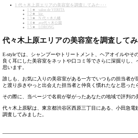
1
代々木上原エリアの美容室を調査してみた･･･
1.1
■ salon de VERITA
1.2
■ kie.
1.3
■ N 代々木八幡
1.4
■ aye代々木公園
1.5
■ LORONG
代々木上原エリアの美容室を調査してみた
E-styleでは、シャンプーやトリートメント、ヘアオイ
良く耳にした美容室をネットや口コミ等でさらに深掘りし、
思います。
誰しも、お気に入りの美容室がある一方でいつもの担当者が辞
と渡り歩きやっと出会えた担当者と仲良く慣れたなと思った
その際に、当ページで名前が挙がったあなたの地域で評判の
代々木上原駅は、東京都渋谷区西原三丁目にある、小田急電
調査してみました。