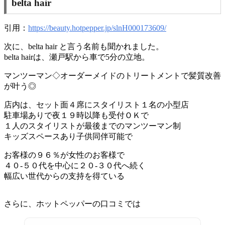
belta hair
引用：
https://beauty.hotpepper.jp/slnH000173609/
次に、belta hair と言う名前も聞かれました。
belta hairは、瀬戸駅から車で5分の立地。
マンツーマン◇オーダーメイドのトリートメントで髪質改善
が叶う◎
店内は、セット面４席にスタイリスト１名の小型店
駐車場ありで夜１９時以降も受付ＯＫで
１人のスタイリストが最後までのマンツーマン制
キッズスペースあり子供同伴可能で
お客様の９６％が女性のお客様で
４０-５０代を中心に２０-３０代へ続く
幅広い世代からの支持を得ている
さらに、ホットペッパーの口コミでは