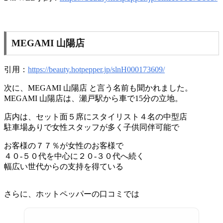
MEGAMI 山陽店
引用：
https://beauty.hotpepper.jp/slnH000173609/
次に、MEGAMI 山陽店 と言う名前も聞かれました。
MEGAMI 山陽店は、瀬戸駅から車で15分の立地。
店内は、セット面５席にスタイリスト４名の中型店
駐車場ありで女性スタッフが多く子供同伴可能で
お客様の７７％が女性のお客様で
４０-５０代を中心に２０-３０代へ続く
幅広い世代からの支持を得ている
さらに、ホットペッパーの口コミでは