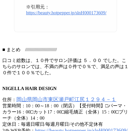
※引用元：
https://beauty.hotpepper.jp/slnH000173609/
■ まとめ ///////////////////////////
口コミ総数は、１０件でサロン評価は ５．００ でした。こ
ちらのサロンでは、不満の声は０件で０％で、満足の声は１
０件で１００％でした。
NIGELLA HAIR DESIGN
岡山県岡山市東区瀬戸町江尻１２９４－１
住所：
営業時間：10：00～18：00（閉店）【受付時間】□パーマ・
カラー16：00□カット17：00□縮毛矯正（全体）15：00□ブリ
ーチ（全体）14：00
定休日：毎週日曜日/毎週月曜日/その他不定休有
https://beauty.hotpepper.jp/slnH000173609/
24h WEB予約：