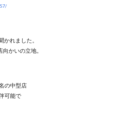
657/
名前も聞かれました。
岡山店向かいの立地。
名の中型店
伴可能で