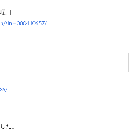
日曜日
.jp/slnH000410657/
036/
ました。