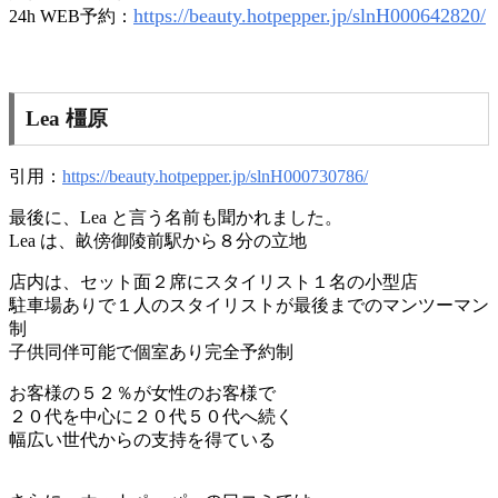
https://beauty.hotpepper.jp/slnH000642820/
24h WEB予約：
Lea 橿原
引用：
https://beauty.hotpepper.jp/slnH000730786/
最後に、Lea と言う名前も聞かれました。
Lea は、畝傍御陵前駅から８分の立地
店内は、セット面２席にスタイリスト１名の小型店
駐車場ありで１人のスタイリストが最後までのマンツーマン
制
子供同伴可能で個室あり完全予約制
お客様の５２％が女性のお客様で
２０代を中心に２０代５０代へ続く
幅広い世代からの支持を得ている