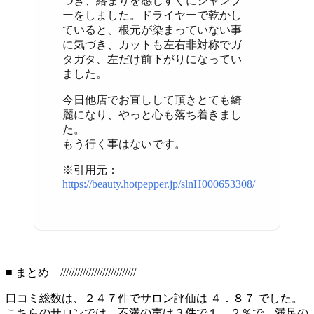
つき、絡まりを感じすぐにシャンプ
ーをしました。ドライヤーで乾かし
ていると、根元が染まっていない事
に気づき、カットも左右非対称でガ
タガタ、左だけ前下がりになってい
ました。
今日他店でお直しして頂きとても綺
麗になり、やっと心も落ち着きまし
た。
もう行く事はないです。
※引用元：
https://beauty.hotpepper.jp/slnH000653308/
■ まとめ ///////////////////////////
口コミ総数は、２４７件でサロン評価は ４．８７ でした。
こちらのサロンでは、不満の声は３件で１．２％で、満足の