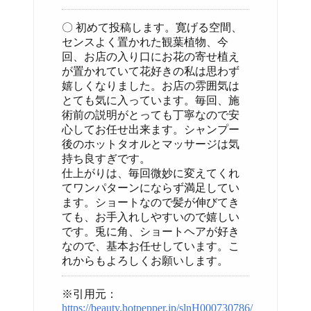
〇 初めて投稿します。寛げる空間、
センスよく置かれた観葉植物、今
回、お店の入り口にお花の寄せ植え
が置かれていて花好きの私は思わず
嬉しくなりました。お店の雰囲気は
とても気に入っています。毎回、施
術前の説明がとっても丁寧なので安
心してお任せ出来ます。シャンプー
後のホットタオルとマッサージは気
持ち良すぎです。
仕上がりは、毎回微妙に変えてくれ
てワンパターンにならず満足してい
ます。ショートなので髪が伸びてき
ても、お手入れしやすいので嬉しい
です。兎に角、ショートヘアが好き
なので、基本お任せしています。こ
れからもよろしくお願いします。
※引用元：
https://beauty.hotpepper.jp/slnH000730786/