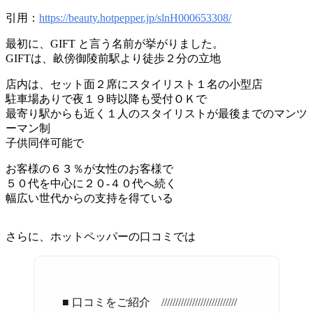
引用：
https://beauty.hotpepper.jp/slnH000653308/
最初に、GIFT と言う名前が挙がりました。
GIFTは、畝傍御陵前駅より徒歩２分の立地
店内は、セット面２席にスタイリスト１名の小型店
駐車場ありで夜１９時以降も受付ＯＫで
最寄り駅からも近く１人のスタイリストが最後までのマンツ
ーマン制
子供同伴可能で
お客様の６３％が女性のお客様で
５０代を中心に２０-４０代へ続く
幅広い世代からの支持を得ている
さらに、ホットペッパーの口コミでは
■ 口コミをご紹介 ///////////////////////////