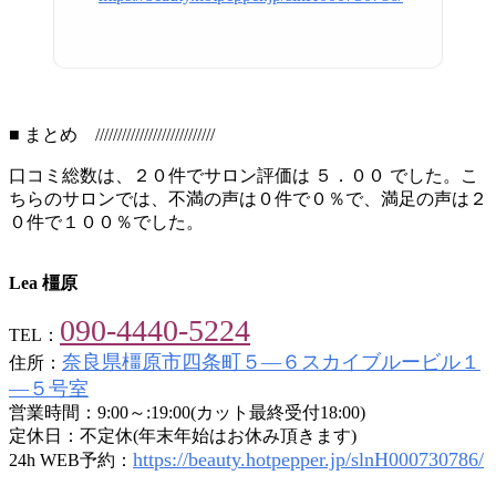
■ まとめ ///////////////////////////
口コミ総数は、２０件でサロン評価は ５．００ でした。こ
ちらのサロンでは、不満の声は０件で０％で、満足の声は２
０件で１００％でした。
Lea 橿原
090-4440-5224
TEL：
奈良県橿原市四条町５―６スカイブルービル１
住所：
―５号室
営業時間：9:00～:19:00(カット最終受付18:00)
定休日：不定休(年末年始はお休み頂きます)
https://beauty.hotpepper.jp/slnH000730786/
24h WEB予約：