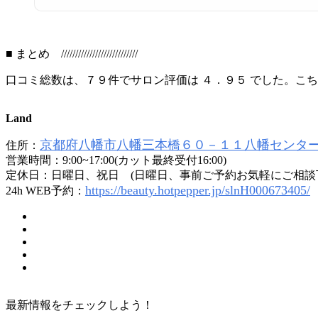
■ まとめ ///////////////////////////
口コミ総数は、７９件でサロン評価は ４．９５ でした。こ
Land
京都府八幡市八幡三本橋６０－１１八幡センタ
住所：
営業時間：9:00~17:00(カット最終受付16:00)
定休日：日曜日、祝日 (日曜日、事前ご予約お気軽にご相談
https://beauty.hotpepper.jp/slnH000673405/
24h WEB予約：
最新情報をチェックしよう！