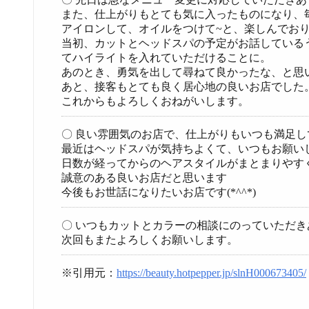
また、仕上がりもとても気に入ったものになり、
アイロンして、オイルをつけて~と、楽しんでお
当初、カットとヘッドスパの予定がお話している
てハイライトを入れていただけることに。
あのとき、勇気を出して尋ねて良かったな、と思
あと、接客もとても良く居心地の良いお店でした
これからもよろしくおねがいします。
〇 良い雰囲気のお店で、仕上がりもいつも満足し
最近はヘッドスパが気持ちよくて、いつもお願い
日数が経ってからのヘアスタイルがまとまりやす
誠意のある良いお店だと思います
今後もお世話になりたいお店です(*^^*)
〇 いつもカットとカラーの相談にのっていただ
次回もまたよろしくお願いします。
※引用元：
https://beauty.hotpepper.jp/slnH000673405/