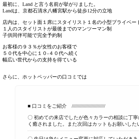
最初に、Land と言う名前が挙がりました。
Landは、京都石清水八幡宮駅から徒歩12分の立地
店内は、セット面１席にスタイリスト１名の小型プライベー
１人のスタイリストが最後までのマンツーマン制
子供同伴可能で完全予約制
お客様の９３％が女性のお客様で
５０代を中心に１０-４０代へ続く
幅広い世代からの支持を得ている
さらに、ホットペッパーの口コミでは
■ 口コミをご紹介 ///////////////////////////
〇 初めての来店でしたが色々カラーの相談に丁
く癒されました。また次回はカットもお願いした
〇 先日は急なメニュー変更に対応していただき