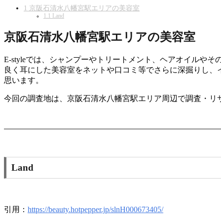
1
京阪石清水八幡宮駅エリアの美容室
1.1
Land
京阪石清水八幡宮駅エリアの美容室
E-styleでは、シャンプーやトリートメント、ヘアオイ
良く耳にした美容室をネットや口コミ等でさらに深掘りし、
思います。
今回の調査地は、京阪石清水八幡宮駅エリア周辺で調査・リ
Land
引用：
https://beauty.hotpepper.jp/slnH000673405/