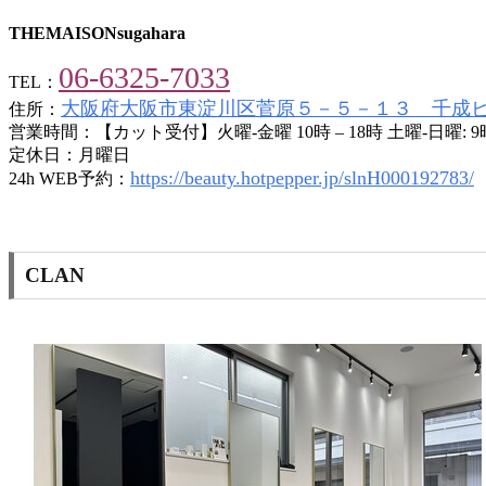
THEMAISONsugahara
06-6325-7033
TEL：
大阪府大阪市東淀川区菅原５－５－１３ 千成
住所：
営業時間：【カット受付】火曜-金曜 10時 – 18時 土曜-日曜: 
定休日：月曜日
https://beauty.hotpepper.jp/slnH000192783/
24h WEB予約：
CLAN