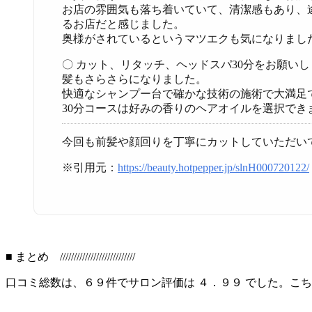
お店の雰囲気も落ち着いていて、清潔感もあり、
るお店だと感じました。
奥様がされているというマツエクも気になりまし
〇 カット、リタッチ、ヘッドスパ30分をお願い
髪もさらさらになりました。
快適なシャンプー台で確かな技術の施術で大満足
30分コースは好みの香りのヘアオイルを選択でき
今回も前髪や顔回りを丁寧にカットしていただい
※引用元：
https://beauty.hotpepper.jp/slnH000720122/
■ まとめ ///////////////////////////
口コミ総数は、６９件でサロン評価は ４．９９ でした。こ