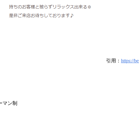
引用：
https://
ーマン制