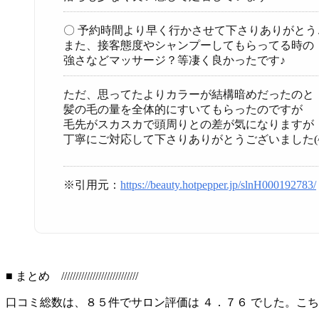
〇 予約時間より早く行かさせて下さりありがとう
また、接客態度やシャンプーしてもらってる時の
強さなどマッサージ？等凄く良かったです♪
ただ、思ってたよりカラーが結構暗めだったのと
髪の毛の量を全体的にすいてもらったのですが
毛先がスカスカで頭周りとの差が気になりますが
丁寧にご対応して下さりありがとうございました(^
※引用元：
https://beauty.hotpepper.jp/slnH000192783/
■ まとめ ///////////////////////////
口コミ総数は、８５件でサロン評価は ４．７６ でした。こ