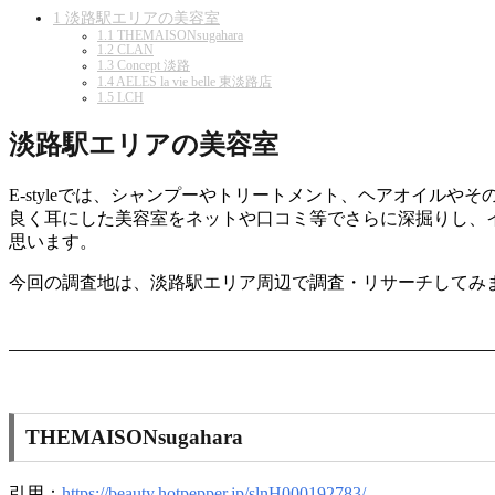
1
淡路駅エリアの美容室
1.1
THEMAISONsugahara
1.2
CLAN
1.3
Concept 淡路
1.4
AELES la vie belle 東淡路店
1.5
LCH
淡路駅エリアの美容室
E-styleでは、シャンプーやトリートメント、ヘアオイ
良く耳にした美容室をネットや口コミ等でさらに深掘りし、
思います。
今回の調査地は、淡路駅エリア周辺で調査・リサーチしてみ
THEMAISONsugahara
引用：
https://beauty.hotpepper.jp/slnH000192783/