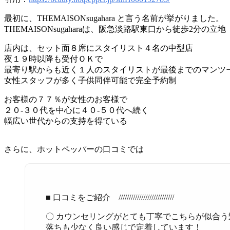
最初に、THEMAISONsugahara と言う名前が挙がりました。
THEMAISONsugaharaは、阪急淡路駅東口から徒歩2分の立地
店内は、セット面８席にスタイリスト４名の中型店
夜１９時以降も受付ＯＫで
最寄り駅からも近く１人のスタイリストが最後までのマンツ
女性スタッフが多く子供同伴可能で完全予約制
お客様の７７％が女性のお客様で
２０-３０代を中心に４０-５０代へ続く
幅広い世代からの支持を得ている
さらに、ホットペッパーの口コミでは
■ 口コミをご紹介 ///////////////////////////
〇 カウンセリングがとても丁寧でこちらが似合
落ちも少なく良い感じで定着しています！