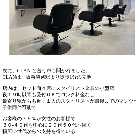
次に、CLAN と言う声も聞かれました。
CLANは、阪急淡路駅より徒歩1分の立地
店内は、セット面４席にスタイリスト２名の小型店
夜１９時以降も受付ＯＫでロング料金なし
最寄り駅からも近く１人のスタイリストが最後までのマンツ
子供同伴可能で
お客様の７９％が女性のお客様で
３０-４０代を中心に２０代５０代へ続く
幅広い世代からの支持を得ている